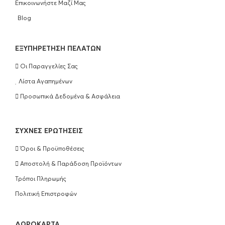
Επικοινωνήστε Μαζί Μας
ΠΡΟΣΘΉΚΗ ΣΤΟ ΚΑΛΆΘΙ
Blog
Olaplex Hair Perfection No3 100ml
EΞΥΠΗΡΈΤΗΣΗ ΠΕΛΑΤΏΝ
€
25.90
Οι Παραγγελίες Σας
ΠΡΟΣΘΉΚΗ ΣΤΟ ΚΑΛΆΘΙ
Λίστα Αγαπημένων
Προσωπικά Δεδομένα & Ασφάλεια
Wella Professionals Ultimate Repair
Shampoo 250ml
ΣΥΧΝΈΣ ΕΡΩΤΉΣΕΙΣ
€
16.50
Όροι & Προϋποθέσεις
ΠΡΟΣΘΉΚΗ ΣΤΟ ΚΑΛΆΘΙ
Αποστολή & Παράδοση Προϊόντων
Τρόποι Πληρωμής
Wella Professionals Ultimate Repair
Conditioner 200ml
Πολιτική Επιστροφών
€
18.50
ΔΩΡΟΚΆΡΤΑ
ΠΡΟΣΘΉΚΗ ΣΤΟ ΚΑΛΆΘΙ