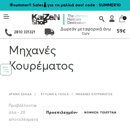
🌞summer!! Sales🌡️ για τα μαλλιά σου! code : SUMMER10
0
Δωρεάν μεταφορικά άνω
59€
2810 331321
των
Μηχανές
Κουρέματος
ΑΡΧΙΚΉ ΣΕΛΊΔΑ
/
STYLING & TOOLS
/
ΜΗΧΑΝΈΣ ΚΟΥΡΈΜΑΤΟΣ
Προβάλλονται
όλα - 20
Sorted
αποτελέσματα
by