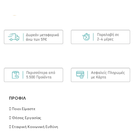
Olaplex No.7 Bonding Oil 30ml
€
25.00
ΠΡΟΣΘΉΚΗ ΣΤΟ ΚΑΛΆΘΙ
Olaplex Bond Maintenance Shampoo No4
250ml
€
25.90
ΠΡΟΣΘΉΚΗ ΣΤΟ ΚΑΛΆΘΙ
ΠΡΟΦΊΛ
Ποιοι Είμαστε
Olaplex Bond Maintenance Conditioner
Θέσεις Εργασίας
No5 250ml
Εταιρική Κοινωνική Ευθύνη
€
25.90