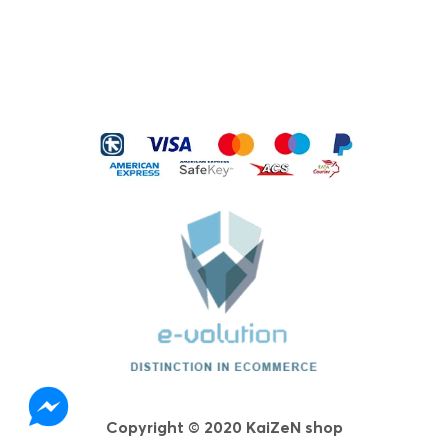
Kérastase Resistance Bain Extentioniste
Σαμπουάν Μαλλιών…
€
26.00
ΠΡΟΣΘΉΚΗ ΣΤΟ ΚΑΛΆΘΙ
Kérastase Serum Therapiste Ορός
Μαλλιών 30ml
€
40.00
ΠΡΟΣΘΉΚΗ ΣΤΟ ΚΑΛΆΘΙ
Kérastase Nutritive 8H Magic Ορός
Νυκτός…
€
45.00
Copyright © 2020 KaiZeN shop
ΠΡΟΣΘΉΚΗ ΣΤΟ ΚΑΛΆΘΙ