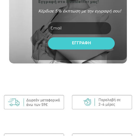
Εγγραφή στο Newsletter μας!
Κέρδισε 5% έκπτωση με την εγγραφή σου!
3VE Maestri Scovoli 0211
€
3.50
ΠΡΟΣΘΉΚΗ ΣΤΟ ΚΑΛΆΘΙ
3VE Maestri Triangolo 1404
€
16.00
ΠΡΟΣΘΉΚΗ ΣΤΟ ΚΑΛΆΘΙ