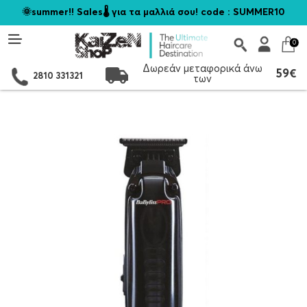
🌞summer!! Sales🌡️ για τα μαλλιά σου! code : SUMMER10
0
Δωρεάν μεταφορικά άνω
59€
2810 331321
των