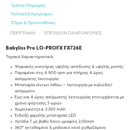
Τρόποι Πληρωμής
Πολιτική Επιστροφών
Όροι & Προϋποθέσεις
ΠΕΡΙΓΡΑΦΉ
ΕΠΙΠΛΈΟΝ ΠΛΗΡΟΦΟΡΊΕΣ
Babyliss Pro LO-PROFX FX726E
Τεχνικά Χαρακτηριστικά:
Ψηφιακός κινητήρας υψηλής απόδοσης & υψηλής ροπής
Παραμένει στις 6 800 rpm για πλήρεις 4 ώρες
ασύρματης λειτουργία
Μπαταρία ιόντων λιθίου – λειτουργία με καλώδιο/
ασύρματο
Έως και 4 ώρες ασύρματης λειτουργίας επιτυγχάνεται με
χρόνο φόρτισης 3 ωρών
Χωρητικότητα: 3.300 mAh
Ένδειξη χαμηλής μπαταρίας LED
Λεπίδα Τ με βαθύ δόντι γραφίτη 2,00mm
360° εκτεθειμένο & μηδενικό κενό ρυθμιζόμενο