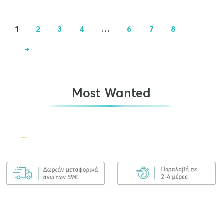
1
2
3
4
…
6
7
8
→
Most Wanted
Olaplex No.7 Bonding Oil 30ml
€
25.00
ΠΡΟΣΘΉΚΗ ΣΤΟ ΚΑΛΆΘΙ