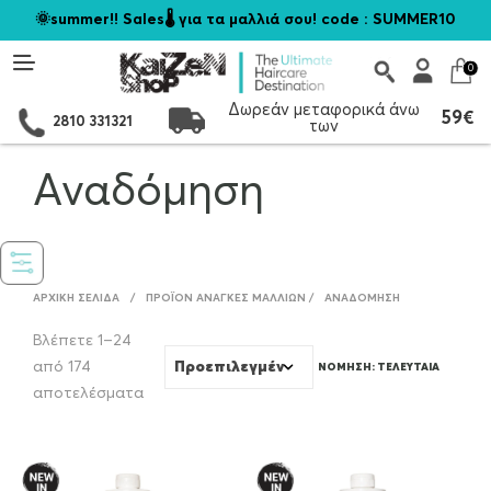
🌞summer!! Sales🌡️ για τα μαλλιά σου! code : SUMMER10
0
Δωρεάν μεταφορικά άνω
59€
2810 331321
των
Αναδόμηση
ΑΡΧΙΚΉ ΣΕΛΊΔΑ
/
ΠΡΟΪΌΝ ΑΝΆΓΚΕΣ ΜΑΛΛΙΏΝ
/
ΑΝΑΔΌΜΗΣΗ
Βλέπετε 1–24
από 174
Sorted
αποτελέσματα
by
latest