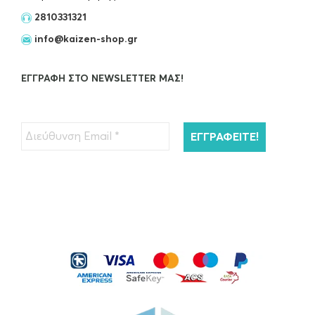
50ml
2810331321
€
55.00
info@kaizen-shop.gr
OUT OF STOCK
ΕΓΓΡΑΦΉ ΣΤΟ NEWSLETTER ΜΑΣ!
Kérastase Resistance Extentioniste Μάσκα
Μαλλιών 200ml
€
45.00
ΠΡΟΣΘΉΚΗ ΣΤΟ ΚΑΛΆΘΙ
Kérastase Resistance Bain Extentioniste
Σαμπουάν Μαλλιών…
€
26.00
ΠΡΟΣΘΉΚΗ ΣΤΟ ΚΑΛΆΘΙ
Kérastase Serum Therapiste Ορός