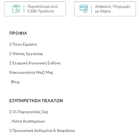
Olaplex Bond Maintenance Shampoo No4
250ml
€
25.90
ΠΡΟΣΘΉΚΗ ΣΤΟ ΚΑΛΆΘΙ
ΠΡΟΦΊΛ
Ποιοι Είμαστε
Olaplex Bond Maintenance Conditioner
Θέσεις Εργασίας
No5 250ml
Εταιρική Κοινωνική Ευθύνη
€
25.90
Επικοινωνήστε Μαζί Μας
ΠΡΟΣΘΉΚΗ ΣΤΟ ΚΑΛΆΘΙ
Blog
Olaplex Hair Perfection No3 100ml
EΞΥΠΗΡΈΤΗΣΗ ΠΕΛΑΤΏΝ
€
25.90
Οι Παραγγελίες Σας
ΠΡΟΣΘΉΚΗ ΣΤΟ ΚΑΛΆΘΙ
Λίστα Αγαπημένων
Προσωπικά Δεδομένα & Ασφάλεια
Wella Professionals Ultimate Repair