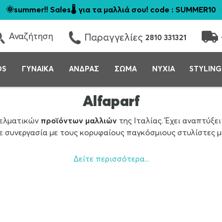
🌞summer!! Sales🌡️ για τα μαλλιά σου! code : SUMMER10
Αναζήτηση
Παραγγελίες
2810 331321
DS
ΓΥΝΑΙΚΑ
ΑΝΔΡΑΣ
ΣΩΜΑ
ΝΥΧΙΑ
STYLING
Alfaparf
γγελματικών
προϊόντων μαλλιών
της Ιταλίας. Έχει αναπτύξει
σε συνεργασία με τους κορυφαίους παγκόσμιους στυλίστες μ
ναπτύχθηκε στον τομέα της ομορφιάς. Από την αρχή, ο Όμιλο
Δείτε περισσότερα...
τις ανάγκες και τις επιθυμίες τους. Σήμερα είναι η νούμερ
ς, αλλά και στη συνεργασία της με παγκοσμίου φήμης επαγγ
, 25 θυγατρικές και 5 μονάδες παραγωγής: Ιταλία, Βραζιλία