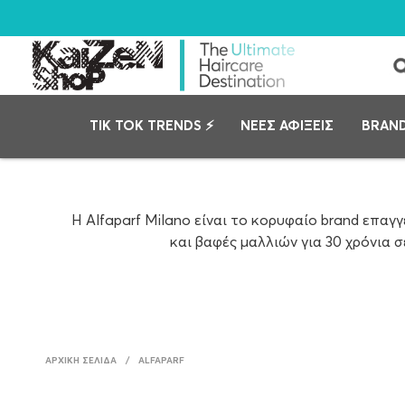
TIK TOK TRENDS ⚡
ΝΕΕΣ ΑΦΙΞΕΙΣ
BRAN
Η Alfaparf Milano είναι το κορυφαίο brand επα
και βαφές μαλλιών για 30 χρόνια 
Ο Όμιλος Alfaparf ιδρύθηκε το 1980 και α
επαγγελματίες για να γνωρίσει και να κατανοήσει 
επαγγελματικό κανάλι, χάρη στην τεχνογνωσία τη
χώρες, απασχολεί 2600 εργαζόμενους
ΑΡΧΙΚΉ ΣΕΛΊΔΑ
/
ALFAPARF