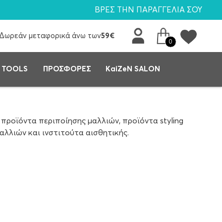
ΒΡΕΣ ΤΗΝ ΠΑΡΑΓΓΕΛΙΑ ΣΟΥ
Δωρεάν μεταφορικά άνω των
59€
0
 TOOLS
ΠΡΟΣΦΟΡΕΣ
KaiZeN SALON
 προϊόντα περιποίησης μαλλιών, προϊόντα styling
αλλιών και ινστιτούτα αισθητικής.
ς Alfaparf συνεργάστηκε με διεθνούς φήμης
ο ένα ιταλική εταιρεία ομορφιάς στον κόσμο για το
ελματίες. Έχει παρουσία σε περισσότερες από 100
, Μεξικό, Βενεζουέλα και Αργεντινή.