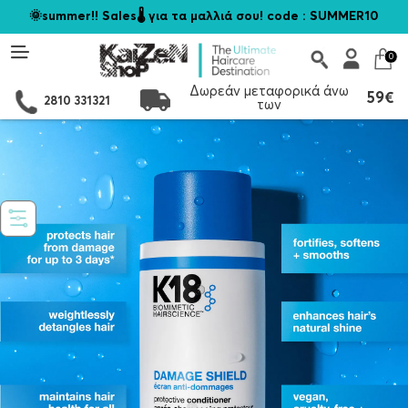
🌞summer!! Sales🌡️ για τα μαλλιά σου! code : SUMMER10
0
Δωρεάν μεταφορικά άνω
59€
2810 331321
των