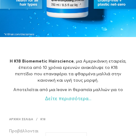
Η Κ18 Biomemetic Hairscience
, μια Αμερικάνικη εταιρεία,
έπειτα από 10 χρόνια ερευνών ανακάλυψε το Κ18
πεπτίδιο που επαναφέρει τα φθαρμένα μαλλιά στην
κανονική και υγιή τους μορφή.
Αποτελείται από μια leave in θεραπεία μαλλιών για το
σπίτι που επανορθώνει και αναδομεί ακόμα και τα πιο
Δείτε περισσότερα...
ταλαιπωρημένα μαλλιά, αλλά και από μια θεραπεία που
πραγματοποιείται στο κομμωτήριο. Είναι η μοναδική
θεραπεία πεπτιδίου που αντιστρέφει τη φθορά των
ΑΡΧΙΚΉ ΣΕΛΊΔΑ
/
Κ18
μαλλιών από ντεκαπάζ, χημικές εργασίες και θερμότητα.
Κλινικά αποδεδειγμένα αποτελέσματα.
Προβάλλονται