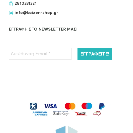
2810331321
€
55.00
info@kaizen-shop.gr
OUT OF STOCK
ΕΓΓΡΑΦΉ ΣΤΟ NEWSLETTER ΜΑΣ!
Kérastase Resistance Extentioniste Μάσκα
Μαλλιών 200ml
€
45.00
ΠΡΟΣΘΉΚΗ ΣΤΟ ΚΑΛΆΘΙ
Kérastase Resistance Bain Extentioniste
Σαμπουάν Μαλλιών…
€
26.00
ΠΡΟΣΘΉΚΗ ΣΤΟ ΚΑΛΆΘΙ
Kérastase Serum Therapiste Ορός
Μαλλιών 30ml