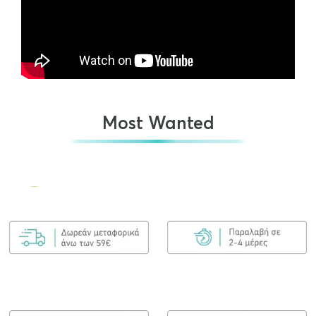
Most Wanted
Olaplex No.7 Bonding Oil 30ml
€
25.00
ΠΡΟΣΘΉΚΗ ΣΤΟ ΚΑΛΆΘΙ
Olaplex Bond Maintenance Shampoo No4