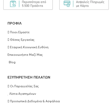
250ml
€
25.90
ΠΡΟΣΘΉΚΗ ΣΤΟ ΚΑΛΆΘΙ
ΠΡΟΦΊΛ
Ποιοι Είμαστε
Olaplex Bond Maintenance Conditioner
Θέσεις Εργασίας
No5 250ml
Εταιρική Κοινωνική Ευθύνη
€
25.90
Επικοινωνήστε Μαζί Μας
ΠΡΟΣΘΉΚΗ ΣΤΟ ΚΑΛΆΘΙ
Blog
Olaplex Hair Perfection No3 100ml
EΞΥΠΗΡΈΤΗΣΗ ΠΕΛΑΤΏΝ
€
25.90
Οι Παραγγελίες Σας
ΠΡΟΣΘΉΚΗ ΣΤΟ ΚΑΛΆΘΙ
Λίστα Αγαπημένων
Προσωπικά Δεδομένα & Ασφάλεια
Wella Professionals Ultimate Repair