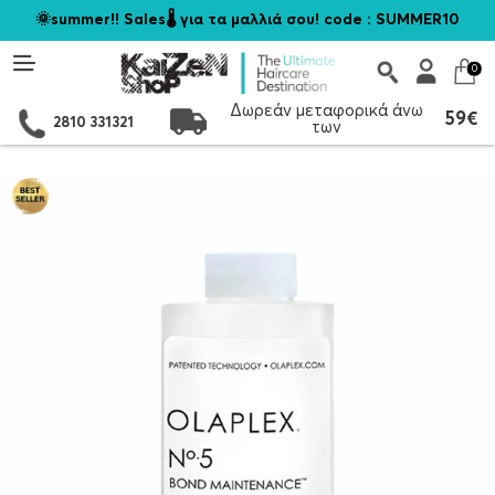
🌞summer!! Sales🌡️ για τα μαλλιά σου! code : SUMMER10
0
Δωρεάν μεταφορικά άνω
59€
2810 331321
των