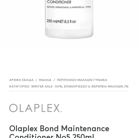
ΑΡΧΙΚΉ ΣΕΛΊΔΑ
/
ΜΑΛΛΙΆ
/
ΠΕΡΙΠΟΊΗΣΗ ΜΑΛΛΊΩΝ ΓΥΝΑΊΚΑ
ΚΑΤΗΓΟΡΊΕΣ:
WINTER SALE -50%
,
ΕΠΑΝΌΡΘΩΣΗ & ΘΕΡΑΠΕΊΑ ΜΑΛΛΙΏΝ
,
ΠΕΡΙΠΟΊ
Olaplex Bond Maintenance
Conditioner No5 250ml