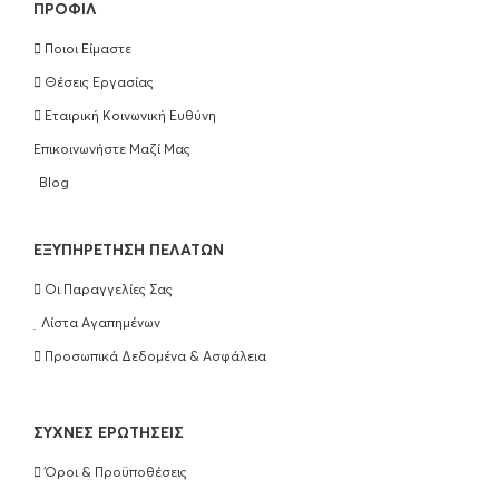
ΠΡΟΦΊΛ
Ποιοι Είμαστε
Olaplex Bond Maintenance Conditioner
Θέσεις Εργασίας
No5 250ml
Εταιρική Κοινωνική Ευθύνη
€
25.90
Επικοινωνήστε Μαζί Μας
ΠΡΟΣΘΉΚΗ ΣΤΟ ΚΑΛΆΘΙ
Blog
Olaplex Hair Perfection No3 100ml
EΞΥΠΗΡΈΤΗΣΗ ΠΕΛΑΤΏΝ
€
25.90
Οι Παραγγελίες Σας
ΠΡΟΣΘΉΚΗ ΣΤΟ ΚΑΛΆΘΙ
Λίστα Αγαπημένων
Προσωπικά Δεδομένα & Ασφάλεια
Wella Professionals Ultimate Repair
Shampoo 250ml
ΣΥΧΝΈΣ ΕΡΩΤΉΣΕΙΣ
€
16.50
Όροι & Προϋποθέσεις
ΠΡΟΣΘΉΚΗ ΣΤΟ ΚΑΛΆΘΙ