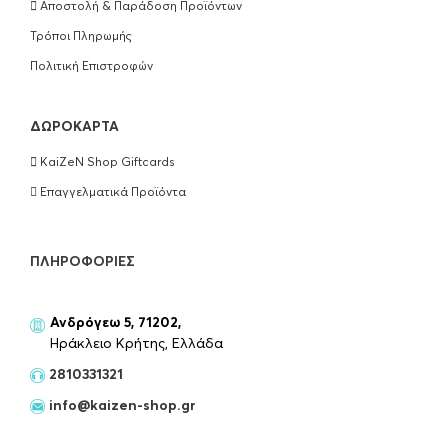
Αποστολή & Παράδοση Προϊόντων
Τρόποι Πληρωμής
Wella Professionals Ultimate Repair
Conditioner 200ml
Πολιτική Επιστροφών
€
18.50
ΔΩΡΟΚΆΡΤΑ
ΠΡΟΣΘΉΚΗ ΣΤΟ ΚΑΛΆΘΙ
KaiZeN Shop Giftcards
Wella Professionals Ultimate Repair Mask
Επαγγελματικά Προϊόντα
150ml
€
18.50
ΠΛΗΡΟΦΟΡΊΕΣ
ΠΡΟΣΘΉΚΗ ΣΤΟ ΚΑΛΆΘΙ
Ανδρόγεω 5, 71202,
Kérastase Extentioniste Serum Μαλλιών
Ηράκλειο Κρήτης, Ελλάδα
50ml
2810331321
€
55.00
info@kaizen-shop.gr
OUT OF STOCK