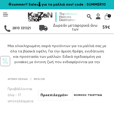
🌞summer!! Sales🌡️ για τα μαλλιά σου! code : SUMMER10
0
Δωρεάν μεταφορικά άνω
59€
2810 331321
των
Μια ολοκληρωμένη σειρά προϊόντων για τα μαλλιά σας με
όλα τα βασικά οφέλη. Για την άμεση θρέψη, ενυδάτωση
και προστασία των μαλλιών. Ειδικά σχεδιασμένη για
γυναίκες με έντονη ζωή που ενδιαφέρονται για την
εμφάνιση τους.
ΑΡΧΙΚΉ ΣΕΛΊΔΑ
/
REVLON
Προβάλλονται
όλα - 17
Sorted
αποτελέσματα
by
latest