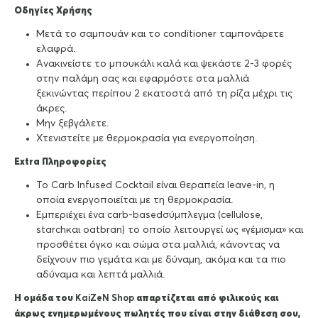
Οδηγίες Χρήσης
Μετά το σαμπουάν και το conditioner ταμπονάρετε
ελαφρά.
Ανακινείστε το μπουκάλι καλά και ψεκάστε 2-3 φορές
στην παλάμη σας και εφαρμόστε στα μαλλιά
ξεκινώντας περίπου 2 εκατοστά από τη ρίζα μέχρι τις
άκρες.
Μην ξεβγάλετε.
Χτενιστείτε με θερμοκρασία για ενεργοποίηση.
Extra Πληροφορίες
Το Carb Infused Cocktail είναι θεραπεία leave-in, η
οποία ενεργοποιείται με τη θερμοκρασία.
Εμπεριέχει ένα carb-basedσύμπλεγμα (cellulose,
starchκαι oatbran) το οποίο λειτουργεί ως «γέμισμα» και
προσθέτει όγκο και σώμα στα μαλλιά, κάνοντας να
δείχνουν πιο γεμάτα και με δύναμη, ακόμα και τα πιο
αδύναμα και λεπτά μαλλιά.
Η ομάδα του
KaiZeΝ Shop
απαρτίζεται από φιλικούς και
άκρως ενημερωμένους πωλητές που είναι στην διάθεση σου,