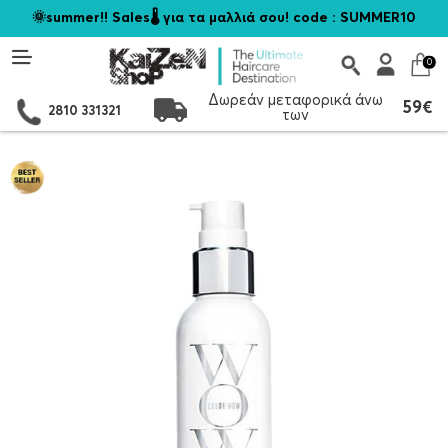
🌞summer!! Sales🌡️ για τα μαλλιά σου! code : SUMMER10
0
Δωρεάν μεταφορικά άνω
59€
2810 331321
των