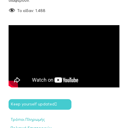
διαφέρουν.
To είδαν:
1.488
Keep yourself updated
Τρόποι Πληρωμής