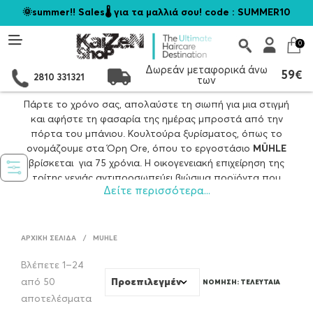
🌞summer!! Sales🌡️ για τα μαλλιά σου! code : SUMMER10
0
Δωρεάν μεταφορικά άνω
59€
2810 331321
των
Πάρτε το χρόνο σας, απολαύστε τη σιωπή για μια στιγμή
και αφήστε τη φασαρία της ημέρας μπροστά από την
πόρτα του μπάνιου. Κουλτούρα ξυρίσματος, όπως το
ονομάζουμε στα Όρη Ore, όπου το εργοστάσιο
MÜHLE
βρίσκεται για 75 χρόνια. Η οικογενειακή επιχείρηση της
τρίτης γενιάς αντιπροσωπεύει βιώσιμα προϊόντα που
Δείτε περισσότερα...
δημιουργούνται με το χέρι με πραγματική
αφοσίωση. Σύγχρονος και διαχρονικός σχεδιασμός,
πρωτοποριακά σχήματα και κλασικά – η παράδοση είναι
εξίσου σημαντική για εμάς στο
MÜHLE
όπως και η
ΑΡΧΙΚΉ ΣΕΛΊΔΑ
/
MUHLE
συνεχής ματιά μπροστά. Είτε βούρτσες ξυρίσματος,
Βλέπετε 1–24
ξυραφάκια, μπολ είτε το κατάλληλο προϊόν περιποίησης:
από 50
Sorted
αποτελέσματα