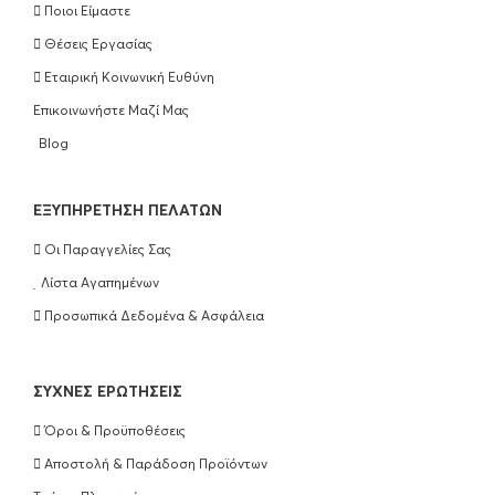
Ποιοι Είμαστε
Olaplex Bond Maintenance Conditioner
Θέσεις Εργασίας
No5 250ml
Εταιρική Κοινωνική Ευθύνη
€
25.90
Επικοινωνήστε Μαζί Μας
ΠΡΟΣΘΉΚΗ ΣΤΟ ΚΑΛΆΘΙ
Blog
Olaplex Hair Perfection No3 100ml
EΞΥΠΗΡΈΤΗΣΗ ΠΕΛΑΤΏΝ
€
25.90
Οι Παραγγελίες Σας
ΠΡΟΣΘΉΚΗ ΣΤΟ ΚΑΛΆΘΙ
Λίστα Αγαπημένων
Προσωπικά Δεδομένα & Ασφάλεια
Wella Professionals Ultimate Repair
Shampoo 250ml
ΣΥΧΝΈΣ ΕΡΩΤΉΣΕΙΣ
€
16.50
Όροι & Προϋποθέσεις
ΠΡΟΣΘΉΚΗ ΣΤΟ ΚΑΛΆΘΙ
Αποστολή & Παράδοση Προϊόντων