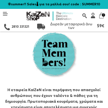
🌞summer!! Sales🌡️ για τα μαλλιά σου! code : SUMMER10
0
Δωρεάν μεταφορικά άνω
59€
2810 331321
των
Η εταιρεία KaiZeN είναι περήφανη που απασχολεί
ανθρώπους που έχουν ταλέντο & πάθος για τη
δημιουργία. Πρωτοποριακά κουρέματα, χρώματα και
χτενίσματα είναι αποτελέσματα μια συνεχούς