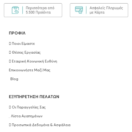
Olaplex Bond Maintenance Shampoo No4
250ml
€
25.90
ΠΡΟΣΘΉΚΗ ΣΤΟ ΚΑΛΆΘΙ
ΠΡΟΦΊΛ
Ποιοι Είμαστε
Olaplex Bond Maintenance Conditioner
Θέσεις Εργασίας
No5 250ml
Εταιρική Κοινωνική Ευθύνη
€
25.90
Επικοινωνήστε Μαζί Μας
ΠΡΟΣΘΉΚΗ ΣΤΟ ΚΑΛΆΘΙ
Blog
Olaplex Hair Perfection No3 100ml
EΞΥΠΗΡΈΤΗΣΗ ΠΕΛΑΤΏΝ
€
25.90
Οι Παραγγελίες Σας
ΠΡΟΣΘΉΚΗ ΣΤΟ ΚΑΛΆΘΙ
Λίστα Αγαπημένων
Προσωπικά Δεδομένα & Ασφάλεια