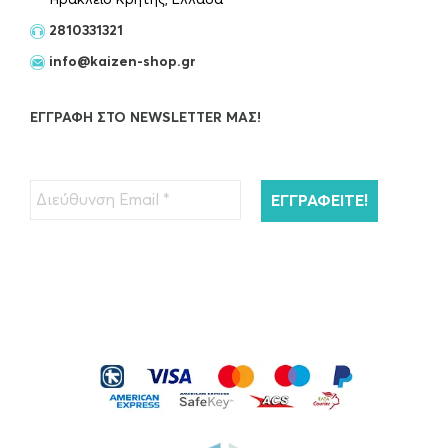
Ηράκλειο Κρήτης, Ελλάδα
50ml
2810331321
€
55.00
info@kaizen-shop.gr
OUT OF STOCK
ΕΓΓΡΑΦΉ ΣΤΟ NEWSLETTER ΜΑΣ!
Kérastase Resistance Extentioniste Μάσκα
Μαλλιών 200ml
€
45.00
ΠΡΟΣΘΉΚΗ ΣΤΟ ΚΑΛΆΘΙ
Kérastase Resistance Bain Extentioniste
Σαμπουάν Μαλλιών…
€
26.00
ΠΡΟΣΘΉΚΗ ΣΤΟ ΚΑΛΆΘΙ
Kérastase Serum Therapiste Ορός