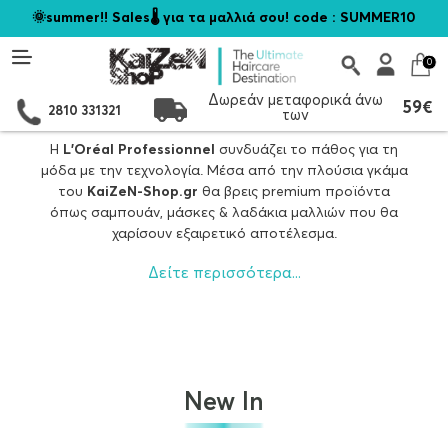
🌞summer!! Sales🌡️ για τα μαλλιά σου! code : SUMMER10
0
Δωρεάν μεταφορικά άνω
59€
2810 331321
των
Η
L’Oréal Professionnel
συνδυάζει το πάθος για τη
μόδα με την τεχνολογία. Μέσα από την πλούσια γκάμα
του
KaiZeN-Shop.gr
θα βρεις premium προϊόντα
όπως σαμπουάν, μάσκες & λαδάκια μαλλιών που θα
χαρίσουν εξαιρετικό αποτέλεσμα.
Δημοφιλείς Σειρές
L’Oréal Professionnel
Δείτε περισσότερα...
Absolut Repair Lipidium
|
Vitamino Color
|
Metal
Detox
|
Absolut Repair Molecular
vitamino color
spectrum
Η
L’Oréal Professionnel
γεννήθηκε στο Παρίσι
το 1909 και αποτελεί κορυφαία επαγγελματική
New In
μάρκα για περιποίηση μαλλιών & προσώπου
στον κόσμο. Αναπτύσσει συνεχώς καινοτόμα