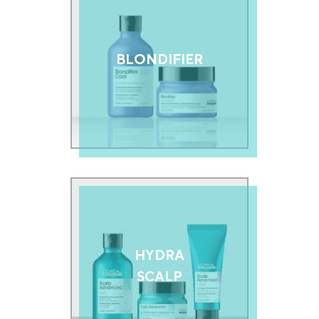
BLONDIFIER
HYDRA
SCALP