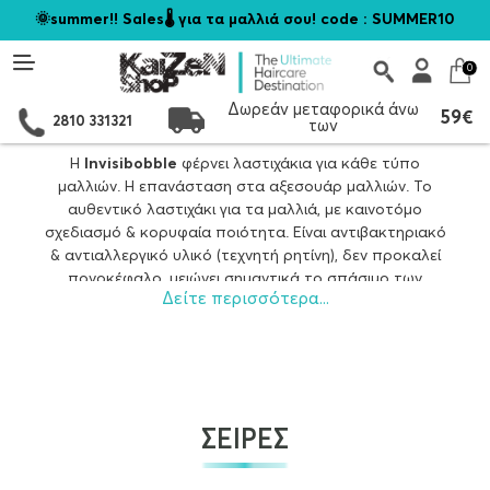
🌞summer!! Sales🌡️ για τα μαλλιά σου! code : SUMMER10
0
Δωρεάν μεταφορικά άνω
59€
2810 331321
των
Η
Ιnvisibobble
φέρνει λαστιχάκια για κάθε τύπο
μαλλιών. Η επανάσταση στα αξεσουάρ μαλλιών. Το
αυθεντικό λαστιχάκι για τα μαλλιά, με καινοτόμο
σχεδιασμό & κορυφαία ποιότητα. Είναι αντιβακτηριακό
& αντιαλλεργικό υλικό (τεχνητή ρητίνη), δεν προκαλεί
πονοκέφαλο, μειώνει σημαντικά το σπάσιμο των
Δείτε περισσότερα...
μαλλιών και την εμφάνιση ψαλίδας. Είναι αδιάβροχο
στο νερό και στον ιδρώτα και επανέρχεται στο αρχικό
σχήμα, αν βυθιστεί σε ζεστό νερό.
ΣΕΙΡΕΣ