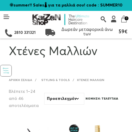
🌞summer!! Sales🌡️ για τα μαλλιά σου! code : SUMMER10
0
Δωρεάν μεταφορικά άνω
59€
2810 331321
των
Χτένες Μαλλιών
ΑΡΧΙΚΉ ΣΕΛΊΔΑ
/
STYLING & TOOLS
/
ΧΤΈΝΕΣ ΜΑΛΛΙΏΝ
Βλέπετε 1–24
από 46
Sorted
αποτελέσματα
by
latest