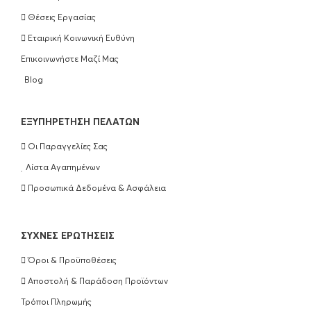
Olaplex Bond Maintenance Conditioner
Θέσεις Εργασίας
No5 250ml
Εταιρική Κοινωνική Ευθύνη
€
25.90
Επικοινωνήστε Μαζί Μας
ΠΡΟΣΘΉΚΗ ΣΤΟ ΚΑΛΆΘΙ
Blog
Olaplex Hair Perfection No3 100ml
EΞΥΠΗΡΈΤΗΣΗ ΠΕΛΑΤΏΝ
€
25.90
Οι Παραγγελίες Σας
ΠΡΟΣΘΉΚΗ ΣΤΟ ΚΑΛΆΘΙ
Λίστα Αγαπημένων
Προσωπικά Δεδομένα & Ασφάλεια
Wella Professionals Ultimate Repair
Shampoo 250ml
ΣΥΧΝΈΣ ΕΡΩΤΉΣΕΙΣ
€
16.50
Όροι & Προϋποθέσεις
ΠΡΟΣΘΉΚΗ ΣΤΟ ΚΑΛΆΘΙ
Αποστολή & Παράδοση Προϊόντων
Τρόποι Πληρωμής
Wella Professionals Ultimate Repair