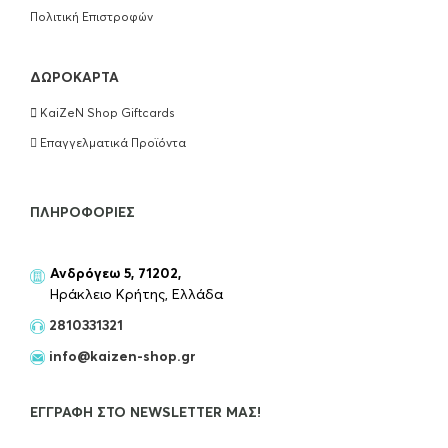
Conditioner 200ml
Πολιτική Επιστροφών
€
18.50
ΔΩΡΟΚΆΡΤΑ
ΠΡΟΣΘΉΚΗ ΣΤΟ ΚΑΛΆΘΙ
KaiZeN Shop Giftcards
Wella Professionals Ultimate Repair Mask
Επαγγελματικά Προϊόντα
150ml
€
18.50
ΠΛΗΡΟΦΟΡΊΕΣ
ΠΡΟΣΘΉΚΗ ΣΤΟ ΚΑΛΆΘΙ
Ανδρόγεω 5, 71202,
Kérastase Extentioniste Serum Μαλλιών
Ηράκλειο Κρήτης, Ελλάδα
50ml
2810331321
€
55.00
info@kaizen-shop.gr
OUT OF STOCK
ΕΓΓΡΑΦΉ ΣΤΟ NEWSLETTER ΜΑΣ!
Kérastase Resistance Extentioniste Μάσκα