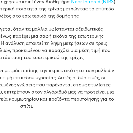
r
χρησιμοποιεί έναν Αισθητήρα
Near Infrared
(
NIRS
)
ωτερική ποιότητα της τρίχας μετρώντας το επίπεδο
οξέος στο εσωτερικό της δομής της.
γεται όταν τα μαλλιά υφίστανται οξειδωτικές
μένως παρέχει μια σαφή εικόνα της εσωτερικής
 Η ανάλυση απαιτεί τη λήψη μετρήσεων σε τρεις
λιών, προκειμένου να παραχθεί μια μέση τιμή που
ατάσταση του εσωτερικού της τρίχας.
er
μετράει επίσης την περιεκτικότητα των μαλλιών
 τιμή επιπέδου υγρασίας. Αυτές οι δύο τιμές, σε
κευμένες γνώσεις που παρέχονται στους στυλίστες
 επιτρέπουν στον αλγόριθμό μας να προτείνει μια
εία κομμωτηρίου και προϊόντα περιποίησης για το
σπίτι.