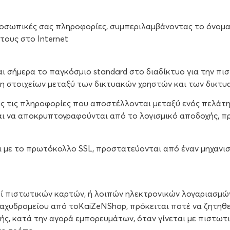
σωπικές σας πληροφορίες, συμπεριλαμβάνοντας το όνομα κ
τους στο Internet
ναι σήμερα το παγκόσμιο standard στο διαδίκτυο για την π
η στοιχείων μεταξύ των δικτυακών χρηστών και των δικτυα
 τις πληροφορίες που αποστέλλονται μεταξύ ενός πελάτη κ
αι να αποκρυπτογραφούνται από το λογισμικό αποδοχής, 
ι με το πρωτόκολλο SSL, προστατεύονται από έναν μηχανι
ί πιστωτικών καρτών, ή λοιπών ηλεκτρονικών λογαριασμών
ταχυδρομείου από τοKaiZeNShop, πρόκειται ποτέ να ζητηθ
ής, κατά την αγορά εμπορευμάτων, όταν γίνεται με πιστωτ