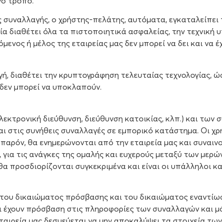
νο τρόπο.
 συναλλαγής, ο χρήστης-πελάτης, αυτόματα, εγκαταλείπει τ
ία διαθέτει όλα τα πιστοποιητικά ασφαλείας, την τεχνική υ
μενος ή μέλος της εταιρείας μας δεν μπορεί να δει και να
ή, διαθέτει την κρυπτογράφηση τελευταίας τεχνολογίας, ώσ
 δεν μπορεί να υποκλαπούν.
ηλεκτρονική διεύθυνση, διεύθυνση κατοικίας, κλπ.) και τω
 στις συνήθεις συναλλαγές σε εμπορικό κατάστημα. Οι χρ
παρόν, θα ενημερώνονται από την εταιρεία μας και συναινο
ια τις ανάγκες της ομαλής και ευχερούς μεταξύ των μερών
α προσδιορίζονται συγκεκριμένα και είναι οι υπάλληλοι κα
του δικαιώματος πρόσβασης και του δικαιώματος εναντίωση
 έχουν πρόσβαση στις πληροφορίες των συναλλαγών και μόνο
ταιρεία μας δεσμεύεται να μην αποκαλύψει τα στοιχεία των