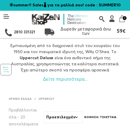
🌞summer!! Sales🌡️ για τα μαλλιά σου! code : SUMMER10
0
Δωρεάν μεταφορικά άνω
59€
2810 331321
των
Εμπνευσμένη από το διαχρονικό στυλ του κουρείου του
1950 και τον πνευματικό ιδρυτή της, Willy O’Shea. Tο
Uppercut Deluxe
είναι ένα αυθεντικό σήμα της
Αυστραλίας, χρησιμοποιώντας τα καλύτερα συστατικά.
Έχει απώτερο σκοπό να προσφέρει αρσενικά
καλλωπιστικά προϊόντα υψηλής ποιότητας χωρίς
Δείτε περισσότερα...
φανταχτερά διακοσμητικά στοιχεία.
H Uppercut γεννήθηκε μέσα από μια απογοήτευση από τη
χρήση μέτριας ποιότητας προϊόντων, που δεν ταιριάζουν
ΑΡΧΙΚΉ ΣΕΛΊΔΑ
/
UPPERCUT
στην ατμόσφαιρα του καταστήματός τους. Προϊόντα
που ήταν απευθύνονται προς τη γυναίκα του άνδρα και
Προβάλλονται
όχι μόνο στον ίδιο τον άνδρα. Έδωσε το κίνητρο στα
όλα - 20
αγόρια για να δημιουργήσουν κάτι που θα
Sorted
αποτελέσματα
χρησιμοποιούσαν και θα ήταν ικανοί να το προωθήσουν.