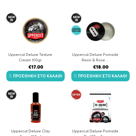
by
Πειραματίστηκαν με διαφορετικές φόρμουλες μαζί με
latest
τους χημικούς τους για πάνω από ένα χρόνο! Κι εν τέλει
έχουμε αυτό το “Deluxe” αποτέλεσμα.
Uppercut Deluxe Texture
Uppercut Deluxe Pomade
Cream 100gr
Resin & Rose…
€
17.00
€
18.00
ΠΡΟΣΘΉΚΗ ΣΤΟ ΚΑΛΆΘΙ
ΠΡΟΣΘΉΚΗ ΣΤΟ ΚΑΛΆΘΙ
Uppercut Deluxe Clay
Uppercut Deluxe Pomade