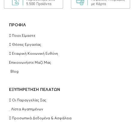
250ml
€
25.90
ΠΡΟΣΘΉΚΗ ΣΤΟ ΚΑΛΆΘΙ
ΠΡΟΦΊΛ
Ποιοι Είμαστε
Olaplex Bond Maintenance Conditioner
Θέσεις Εργασίας
No5 250ml
Εταιρική Κοινωνική Ευθύνη
€
25.90
Επικοινωνήστε Μαζί Μας
ΠΡΟΣΘΉΚΗ ΣΤΟ ΚΑΛΆΘΙ
Blog
Olaplex Hair Perfection No3 100ml
EΞΥΠΗΡΈΤΗΣΗ ΠΕΛΑΤΏΝ
€
25.90
Οι Παραγγελίες Σας
ΠΡΟΣΘΉΚΗ ΣΤΟ ΚΑΛΆΘΙ
Λίστα Αγαπημένων
Προσωπικά Δεδομένα & Ασφάλεια
Wella Professionals Ultimate Repair
Shampoo 250ml