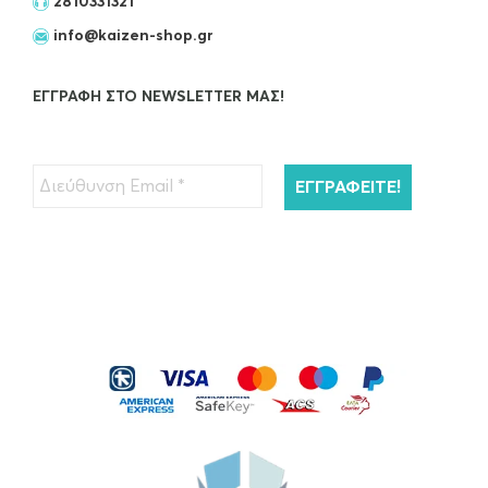
2810331321
€
55.00
info@kaizen-shop.gr
OUT OF STOCK
ΕΓΓΡΑΦΉ ΣΤΟ NEWSLETTER ΜΑΣ!
Kérastase Resistance Extentioniste Μάσκα
Μαλλιών 200ml
€
45.00
ΠΡΟΣΘΉΚΗ ΣΤΟ ΚΑΛΆΘΙ
Kérastase Resistance Bain Extentioniste
Σαμπουάν Μαλλιών…
€
26.00
ΠΡΟΣΘΉΚΗ ΣΤΟ ΚΑΛΆΘΙ
Kérastase Serum Therapiste Ορός
Μαλλιών 30ml