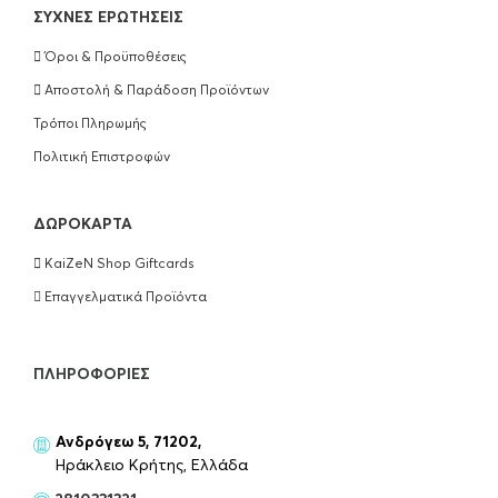
ΣΥΧΝΈΣ ΕΡΩΤΉΣΕΙΣ
€
16.50
Όροι & Προϋποθέσεις
ΠΡΟΣΘΉΚΗ ΣΤΟ ΚΑΛΆΘΙ
Αποστολή & Παράδοση Προϊόντων
Τρόποι Πληρωμής
Wella Professionals Ultimate Repair
Conditioner 200ml
Πολιτική Επιστροφών
€
18.50
ΔΩΡΟΚΆΡΤΑ
ΠΡΟΣΘΉΚΗ ΣΤΟ ΚΑΛΆΘΙ
KaiZeN Shop Giftcards
Wella Professionals Ultimate Repair Mask
Επαγγελματικά Προϊόντα
150ml
€
18.50
ΠΛΗΡΟΦΟΡΊΕΣ
ΠΡΟΣΘΉΚΗ ΣΤΟ ΚΑΛΆΘΙ
Ανδρόγεω 5, 71202,
Kérastase Extentioniste Serum Μαλλιών
Ηράκλειο Κρήτης, Ελλάδα
50ml