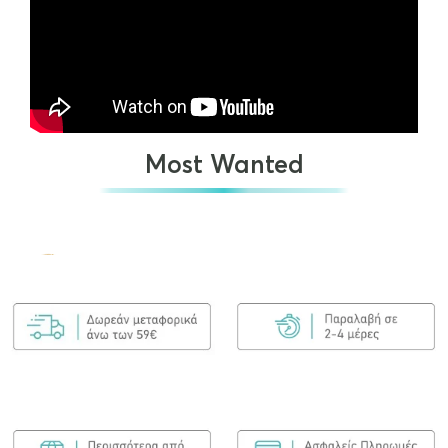
Most Wanted
Olaplex No.7 Bonding Oil 30ml
€
25.00
ΠΡΟΣΘΉΚΗ ΣΤΟ ΚΑΛΆΘΙ
Olaplex Bond Maintenance Shampoo No4