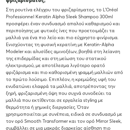
φριζαρίσματος;
Στη ρουτίνα ελέγχου του φριζαρίσματος, το L’Oréal
Professionnel Keratin Alpha Sleek Shampoo 300ml
προσφέρει έναν συνδυασμό απαλού καθαρισμού και
περιποίησης με φυτικές ίνες που προετοιμάζει τα
μαλλιά για ένα πιο λείο και πιο εύχρηστο φινίρισμα.
Ενισχύοντας τη φυσική κερατίνη με Keratin-Alpha
Modeler και αλυσίδες αμινοξέων, βοηθά στη λείανση
της επιδερμίδας και στη μείωση του στατικού
ηλεκτρισμού, με αποτέλεσμα λιγότερο ορατό
φριζάρισμα και πιο καθορισμένη γραμμή μαλλιών από
το πρώτο λούσιμο. Επιπλέον, η κρεμώδης υφή του
ενυδατώνει ελαφρά τα μαλλιά, αποτρέποντας την
ξηρή, φριζαρισμένη όψη που συχνά συνοδεύει τα
μαλλιά που εκτίθενται σε εργαλεία styling με
θερμότητα ή χημικές διεργασίες. Όταν
χρησιμοποιείται με συνέπεια, ειδικά σε συνδυασμό με
τον ορό Smooth Transformer και τον ορό Mirror Sleek,
συμβάλλει σε μια μακράς διαρκείας αίσθηση πιο