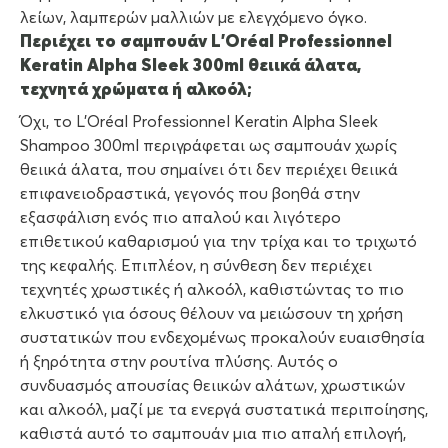
λείων, λαμπερών μαλλιών με ελεγχόμενο όγκο.
Περιέχει το σαμπουάν L’Oréal Professionnel
Keratin Alpha Sleek 300ml θειικά άλατα,
τεχνητά χρώματα ή αλκοόλ;
Όχι, το L’Oréal Professionnel Keratin Alpha Sleek
Shampoo 300ml περιγράφεται ως σαμπουάν χωρίς
θειικά άλατα, που σημαίνει ότι δεν περιέχει θειικά
επιφανειοδραστικά, γεγονός που βοηθά στην
εξασφάλιση ενός πιο απαλού και λιγότερο
επιθετικού καθαρισμού για την τρίχα και το τριχωτό
της κεφαλής. Επιπλέον, η σύνθεση δεν περιέχει
τεχνητές χρωστικές ή αλκοόλ, καθιστώντας το πιο
ελκυστικό για όσους θέλουν να μειώσουν τη χρήση
συστατικών που ενδεχομένως προκαλούν ευαισθησία
ή ξηρότητα στην ρουτίνα πλύσης. Αυτός ο
συνδυασμός απουσίας θειικών αλάτων, χρωστικών
και αλκοόλ, μαζί με τα ενεργά συστατικά περιποίησης,
καθιστά αυτό το σαμπουάν μια πιο απαλή επιλογή,