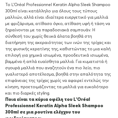
Το L’Oréal Professionnel Keratin Alpha Sleek Shampoo
300ml είναι κατάλληλο για όλους τους τύπους
μαλλιών, αλλά είναι ιδιαίτερα ευεργετικό για μαλλιά
με φριζάρισμα, ατίθασο όγκο, ατίθαση υφή ή τάση να
ξηραίνονται με τα παραδοσιακά σαμπουάν. Η
σύνθεσή του χωρίς θειικά άλατα βοηθά στη
διατήρηση της ακεραιότητας των ινών της τρίχας και
της φυσικής κερατίνης της, καθιστώντας το μια καλή
επιλογή για χημικά ισιωμένα, προοδευτικά ισιωμένα,
βαμμένα ή απλά ευαίσθητα μαλλιά. Για κυματιστά ή
σγουρά μαλλιά που αναζητούν ένα πιο λείο, πιο
γυαλιστερό αποτέλεσμα, βοηθά στην απαλότητα της
επιφάνειας της τρίχας χωρίς να αφαιρεί εντελώς την
κίνηση, προετοιμάζοντας τα μαλλιά για ευκολότερο
και πιο διαρκές styling.
Ποια είναι τα κύρια οφέλη του L’Oréal
Professionnel Keratin Alpha Sleek Shampoo
300ml σε μια ρουτίνα ελέγχου του