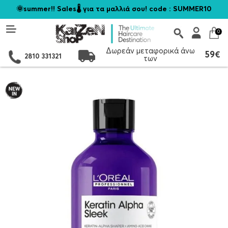
🌞summer!! Sales🌡️ για τα μαλλιά σου! code : SUMMER10
0
Δωρεάν μεταφορικά άνω
59€
2810 331321
των