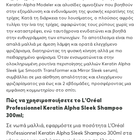
Keratin-Alpha Modeler και αλυσίδες αμινοξέων που βοηθούν
στην εξομάλυνση και ενδυνάμωση της φυσικής κερατίνης της
τρίχας. Κατά τη διάρκεια του λουσίματος, ο πλούσιος αφρός
τυλίγει την ίνα της τρίχας, αφαιρώντας τους ρύπους χωρίς να
την καταστρέφει, ενώ ταυτόχρονα ενυδατώνει και βοηθά
στην ευθυγράμμιση των επωνυχίων. Το αποτέλεσμα είναι πιο
απαλά μαλλιά με άμεση λάμψη και ορατά ελεγχόμενο
φριζάρισμα, διατηρώντας τη φυσική κίνηση αλλά με πιο
πειθαρχημένο φινίρισμα. Όταν ενσωματώνεται στην
ολοκληρωμένη ρουτίνα περιποίησης μαλλιών Keratin Alpha
Sleek (με Smooth Transformer και Mirror Sleek serum),
συμβάλλει σε μια αίσθηση απαλότητας και ελεγχόμενου
φριζαρίσματος για έως και 2 εβδομάδες, προσφέροντας μια
εμφάνιση κομμωτηρίου στο σπίτι.
Πώς να χρησιμοποιήσετε το L’Oréal
Professionnel Keratin Alpha Sleek Shampoo
300ml;
Σε νωπά μαλλιά, εφαρμόστε μια ποσότητα L’Oréal
Professionnel Keratin Alpha Sleek Shampoo 300ml στα