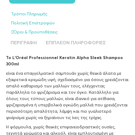
Τρόποι Πληρωμής
Πολιτική Επιστροφών
Όροι & Προϋποθέσεις
ΠΕΡΙΓΡΑΦΉ
ΕΠΙΠΛΈΟΝ ΠΛΗΡΟΦΟΡΊΕΣ
Το L’Oréal Professionnel Keratin Alpha Sleek Shampoo
300ml
είναι ένα επαγγελματικό σαμπουάν χωρίς θειικά άλατα με
εξαιρετικά κρεμώδη υφή, σχεδιασμένο για όσους χρειάζονται
απαλό καθαρισμό των μαλλιών τους, ελέγχοντας
παράλληλα το φριζάρισμα και τον όγκο. Κατάλληλο για
όλους τους τύπους μαλλιών, είναι ιδανικό για ατίθασα,
φριζαρισμένα ή υπερβολικά ογκώδη μαλλιά που χρειάζονται
περισσότερη απαλότητα, λάμψη και πιο γυαλιστερό
φινίρισμα χωρίς να ξηραίνουν τις ίνες της τρίχας.
Η φόρμουλα, χωρίς θειικές επιφανειοδραστικές ουσίες,
τεχνητά χρώματα και αλκοόλ, είναι εμπλουτισμένη με