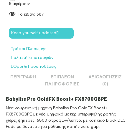
διαφέρουν.
To είδαν:
587
Keep yourself updated
Τρόποι Πληρωμής
Πολιτική Επιστροφών
Όροι & Προϋποθέσεις
ΠΕΡΙΓΡΑΦΉ
ΕΠΙΠΛΈΟΝ
ΑΞΙΟΛΟΓΉΣΕΙΣ
ΠΛΗΡΟΦΟΡΊΕΣ
(0)
Babyliss Pro GoldFX Boost+ FX8700GBPE
Νέα κουρευτική μηχανή Babyliss Pro GoldFX Boost+
FX8700GBPE με νέο ψηφιακό μοτέρ υπερυψηλής ροπής
χωρίς ψήκτρες, 6800 στροφών/λεπτό, με κοπτικό Black DLC
Fade με δυνατότητα ρύθμισης κοπής zero gap.