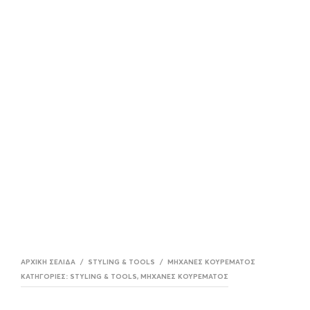
ΑΡΧΙΚΉ ΣΕΛΊΔΑ
/
STYLING & TOOLS
/
ΜΗΧΑΝΈΣ ΚΟΥΡΈΜΑΤΟΣ
ΚΑΤΗΓΟΡΊΕΣ:
STYLING & TOOLS
,
ΜΗΧΑΝΈΣ ΚΟΥΡΈΜΑΤΟΣ