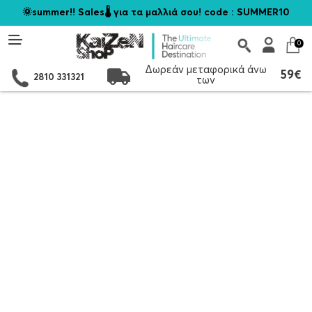
🌞summer!! Sales🌡️ για τα μαλλιά σου! code : SUMMER10
0
Δωρεάν μεταφορικά άνω
59€
2810 331321
των