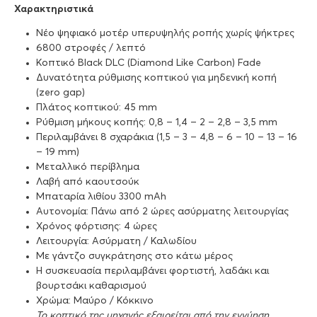
Χαρακτηριστικά
Νέο ψηφιακό μοτέρ υπερυψηλής ροπής χωρίς ψήκτρες
6800 στροφές / λεπτό
Κοπτικό Black DLC (Diamond Like Carbon) Fade
Δυνατότητα ρύθμισης κοπτικού για μηδενική κοπή
(zero gap)
Πλάτος κοπτικού: 45 mm
Ρύθμιση μήκους κοπής: 0,8 – 1,4 – 2 – 2,8 – 3,5 mm
Περιλαμβάνει 8 σχαράκια (1,5 – 3 – 4,8 – 6 – 10 – 13 – 16
– 19 mm)
Μεταλλικό περίβλημα
Λαβή από καουτσούκ
Μπαταρία λιθίου 3300 mAh
Αυτονομία: Πάνω από 2 ώρες ασύρματης λειτουργίας
Χρόνος φόρτισης: 4 ώρες
Λειτουργία: Ασύρματη / Καλωδίου
Με γάντζο συγκράτησης στο κάτω μέρος
Η συσκευασία περιλαμβάνει φορτιστή, λαδάκι και
βουρτσάκι καθαρισμού
Χρώμα: Μαύρο / Κόκκινο
Το κοπτικό της μηχανής εξαιρείται από την εγγύηση.