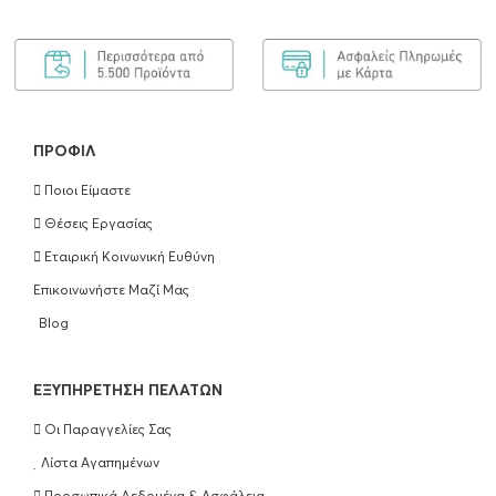
Olaplex Bond Maintenance Shampoo No4
250ml
€
25.90
ΠΡΟΣΘΉΚΗ ΣΤΟ ΚΑΛΆΘΙ
ΠΡΟΦΊΛ
Ποιοι Είμαστε
Olaplex Bond Maintenance Conditioner
Θέσεις Εργασίας
No5 250ml
Εταιρική Κοινωνική Ευθύνη
€
25.90
Επικοινωνήστε Μαζί Μας
ΠΡΟΣΘΉΚΗ ΣΤΟ ΚΑΛΆΘΙ
Blog
Olaplex Hair Perfection No3 100ml
EΞΥΠΗΡΈΤΗΣΗ ΠΕΛΑΤΏΝ
€
25.90
Οι Παραγγελίες Σας
ΠΡΟΣΘΉΚΗ ΣΤΟ ΚΑΛΆΘΙ
Λίστα Αγαπημένων