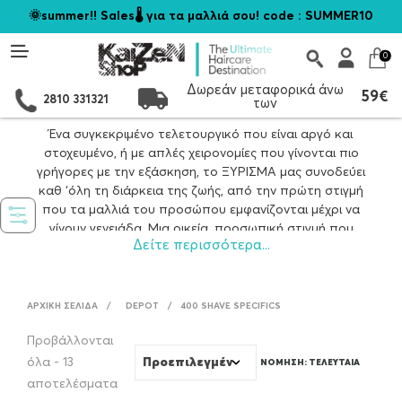
🌞summer!! Sales🌡️ για τα μαλλιά σου! code : SUMMER10
0
Δωρεάν μεταφορικά άνω
59€
2810 331321
των
Ένα συγκεκριμένο τελετουργικό που είναι αργό και
στοχευμένο, ή με απλές χειρονομίες που γίνονται πιο
γρήγορες με την εξάσκηση, το ΞΥΡΙΣΜΑ μας συνοδεύει
καθ ‘όλη τη διάρκεια της ζωής, από την πρώτη στιγμή
που τα μαλλιά του προσώπου εμφανίζονται μέχρι να
γίνουν γενειάδα. Μια οικεία, προσωπική στιγμή που
Δείτε περισσότερα...
συνοδεύει κάθε άνδρα για πάντα από την εφηβεία.
Η τέχνη του ξυρίσματος είναι μια πολύ προσωπική
εμπειρία και για αυτόν τον λόγο και για να
ικανοποιήσουμε κάθε ανάγκη, δημιουργήσαμε ένα προϊόν
ΑΡΧΙΚΉ ΣΕΛΊΔΑ
/
DEPOT
/
400 SHAVE SPECIFICS
για κάθε προτίμηση, από πριν έως μετά το ξύρισμα σε
Προβάλλονται
μικρές λεπτομέρειες, για να δώσουμε στη σφαίρα του
«ξυρίσματος» μια μοναδική και αφοσιωμένη γοητεία.
όλα - 13
Sorted
αποτελέσματα