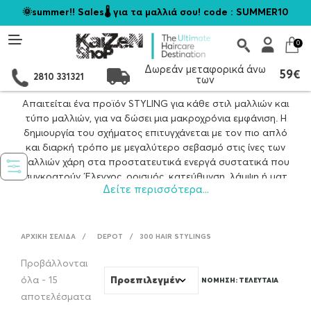
🌞summer!! Sales🌡️ για τα μαλλιά σου! code : SUMMER10
0
Δωρεάν μεταφορικά άνω
59€
2810 331321
των
Απαιτείται ένα προϊόν STYLING για κάθε στιλ μαλλιών και
τύπο μαλλιών, για να δώσει μια μακροχρόνια εμφάνιση. Η
δημιουργία του σχήματος επιτυγχάνεται με τον πιο απλό
και διαρκή τρόπο με μεγαλύτερο σεβασμό στις ίνες των
μαλλιών χάρη στα προστατευτικά ενεργά συστατικά που
συγκρατούν. Έλεγχος, ορισμός, κατεύθυνση, λάμψη ή ματ
Δείτε περισσότερα...
εφέ, είναι οι λέξεις-κλειδιά.
ΑΡΧΙΚΉ ΣΕΛΊΔΑ
/
DEPOT
/
300 HAIR STYLINGS
Προβάλλονται
όλα - 15
Sorted
αποτελέσματα