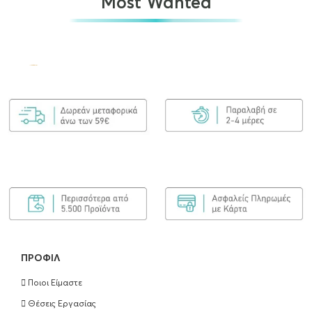
Most Wanted
Olaplex No.7 Bonding Oil 30ml
€
25.00
ΠΡΟΣΘΉΚΗ ΣΤΟ ΚΑΛΆΘΙ
Olaplex Bond Maintenance Shampoo No4
250ml
€
25.90
ΠΡΟΣΘΉΚΗ ΣΤΟ ΚΑΛΆΘΙ
ΠΡΟΦΊΛ
Ποιοι Είμαστε
Olaplex Bond Maintenance Conditioner
Θέσεις Εργασίας
No5 250ml