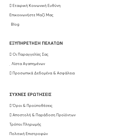
Εταιρική Κοινωνική Ευθύνη
€
25.90
Επικοινωνήστε Μαζί Μας
ΠΡΟΣΘΉΚΗ ΣΤΟ ΚΑΛΆΘΙ
Blog
Olaplex Hair Perfection No3 100ml
EΞΥΠΗΡΈΤΗΣΗ ΠΕΛΑΤΏΝ
€
25.90
Οι Παραγγελίες Σας
ΠΡΟΣΘΉΚΗ ΣΤΟ ΚΑΛΆΘΙ
Λίστα Αγαπημένων
Προσωπικά Δεδομένα & Ασφάλεια
Wella Professionals Ultimate Repair
Shampoo 250ml
ΣΥΧΝΈΣ ΕΡΩΤΉΣΕΙΣ
€
16.50
Όροι & Προϋποθέσεις
ΠΡΟΣΘΉΚΗ ΣΤΟ ΚΑΛΆΘΙ
Αποστολή & Παράδοση Προϊόντων
Τρόποι Πληρωμής
Wella Professionals Ultimate Repair
Conditioner 200ml
Πολιτική Επιστροφών