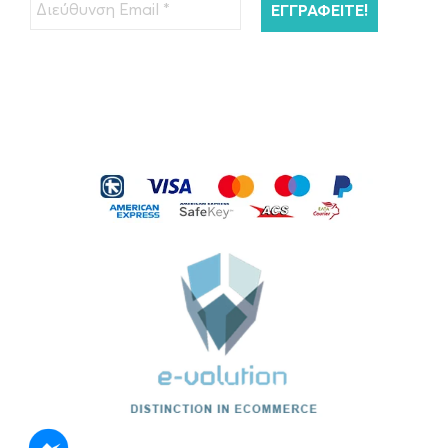
€
45.00
ΠΡΟΣΘΉΚΗ ΣΤΟ ΚΑΛΆΘΙ
Kérastase Resistance Bain Extentioniste
Σαμπουάν Μαλλιών…
€
26.00
ΠΡΟΣΘΉΚΗ ΣΤΟ ΚΑΛΆΘΙ
Kérastase Serum Therapiste Ορός
Μαλλιών 30ml
€
40.00
ΠΡΟΣΘΉΚΗ ΣΤΟ ΚΑΛΆΘΙ
Kérastase Nutritive 8H Magic Ορός
Νυκτός…
€
45.00