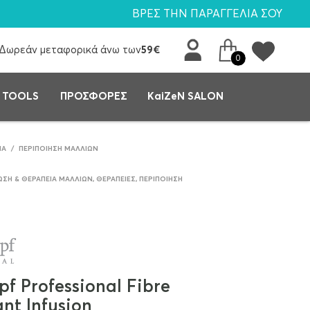
ΒΡΕΣ ΤΗΝ ΠΑΡΑΓΓΕΛΙΑ ΣΟΥ
Δωρεάν μεταφορικά άνω των
59€
0
 TOOLS
ΠΡΟΣΦΟΡΕΣ
KaiZeN SALON
ΙΆ
/
ΠΕΡΙΠΟΊΗΣΗ ΜΑΛΛΊΩΝ
ΣΗ & ΘΕΡΑΠΕΊΑ ΜΑΛΛΙΏΝ
,
ΘΕΡΑΠΕΊΕΣ
,
ΠΕΡΙΠΟΊΗΣΗ
f Professional Fibre
ant Infusion