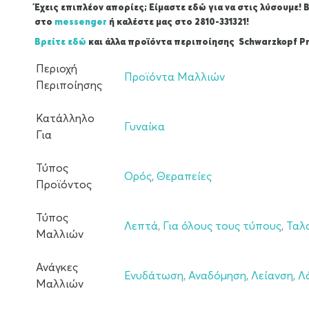
Έχεις επιπλέον απορίες; Είμαστε εδώ για να στις λύσουμε! 
στο
messenger
ή καλέστε μας στο 2810-331321!
Βρείτε εδώ
και άλλα προϊόντα περιποίησης Schwarzkopf Pr
Περιοχή
Προϊόντα Μαλλιών
Περιποίησης
Κατάλληλο
Γυναίκα
Για
Τύπος
Ορός
,
Θεραπείες
Προϊόντος
Τύπος
Λεπτά
,
Για όλους τους τύπους
,
Ταλ
Μαλλιών
Ανάγκες
Ενυδάτωση
,
Αναδόμηση
,
Λείανση
,
Λ
Μαλλιών