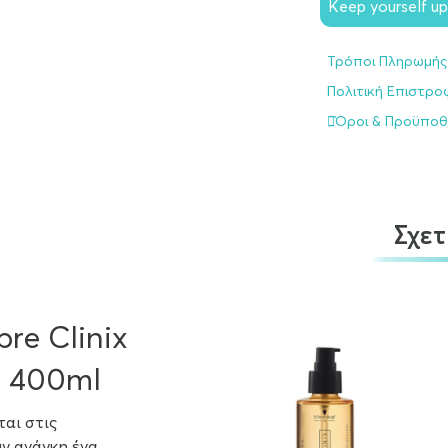
Keep yourself u
Τρόποι Πληρωμής
Πολιτική Επιστρ
Όροι & Προϋποθ
Σχετ
bre Clinix
e 400ml
ται στις
ν ανάγκη ένα