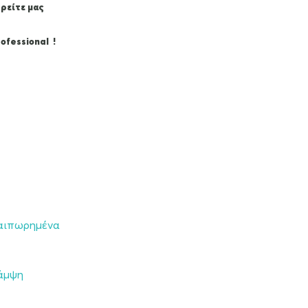
Βρείτε μας
ofessional !
αιπωρημένα
άμψη