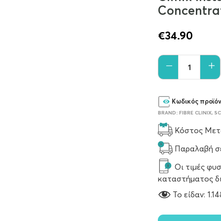
Concentra
€
34.90
Κωδικός προϊό
BRAND:
FIBRE CLINIX
,
S
Κόστος Μετα
Παραλαβή σε
Οι τιμές φυσ
καταστήματος δ
To είδαν:
1.14