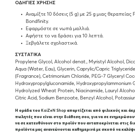
ΟΔΗΓΙΕΣ ΧΡΗΣΗΣ
Αναμίξτε 10 δόσεις (5 g) με 25 g μιας θεραπείας Fi
Bondfinity.
Εφαρμόστε σε νωπά μαλλιά.
Αφήστε το να δράσει για 10 λεπτά.
Ξεβγάλετε σχολαστικά.
ΣΥΣΤΑΤΙΚΑ
Propylene Glycol, Alcohol denat., Myristyl Alcohol, Dic
Aqua (Water, Eau), Glycerin, Caprylic/Capric Triglycerid
(Fragrance), Cetrimonium Chloride, PEG-7 Glyceryl Coc
Hydroxypropylgluconamide, Hydroxypropylammonium G
Hydrolyzed Wheat Protein, Niacinamide, Lauryl Alcohol
Citric Acid, Sodium Benzoate, Benzyl Alcohol, Potassi
Η ομάδα του
KaiZeΝ Shop
απαρτίζεται από φιλικούς και ά
πωλητές που είναι στην διάθεση σου, για να σε ενημερώσου
να σε κατευθύνουν στο προϊόν που ανταποκρίνεται στις δι
προϊόντα μας ανανεώνονται καθημερινά με σκοπό να καλύψο