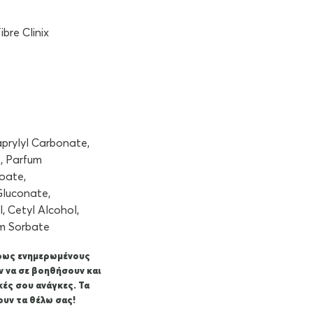
bre Clinix
aprylyl Carbonate,
e, Parfum
oate,
luconate,
, Cetyl Alcohol,
um Sorbate
κρως ενημερωμένους
ν να σε βοηθήσουν και
κές σου ανάγκες. Τα
υν τα θέλω σας!