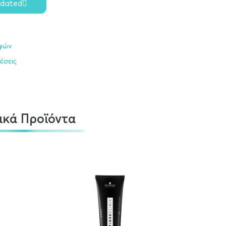
pdated
οφών
έσεις
ικά Προϊόντα