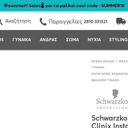
🌞summer!! Sales🌡️ για τα μαλλιά σου! code : SUMMER10
Αναζήτηση
Παραγγελίες
2810 331321
DS
ΓΥΝΑΙΚΑ
ΑΝΔΡΑΣ
ΣΩΜΑ
ΝΥΧΙΑ
STYLING
ΑΡΧΙΚΉ ΣΕΛΊΔΑ
/
ΜΑΛΛ
ΓΥΝΑΊΚΑ
ΚΑΤΗΓΟΡΊΕΣ:
ΕΠΑΝΌΡΘΩ
ΜΑΛΛΊΩΝ ΓΥΝΑΊΚΑ
Schwarzkop
Clinix Inst