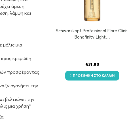
ρέχει άμεση
ση, λάμψη και
Schwarzkopf Professional Fibre Clini
Bondfinity Light…
ε μόλις μια
ή προς κρεμώδη
€
31.80
λιών προσφέροντας
ΠΡΟΣΘΉΚΗ ΣΤΟ ΚΑΛΆΘΙ
αναζωογονήσει την
ι βελτιώνει την
ις μια χρήση*
ία