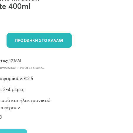
te 400ml
ΠΡΟΣΘΉΚΗ ΣΤΟ ΚΑΛΆΘΙ
ντος:
172631
CHWARZKOPF PROFESSIONAL
φορικών: €2.5
 2-4 μέρες
ικού και ηλεκτρονικού
ιαφέρουν.
8