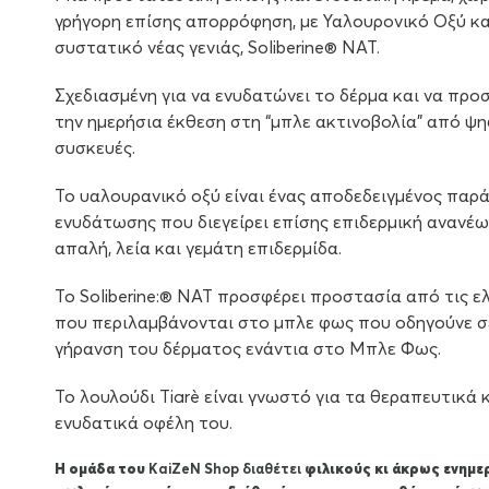
γρήγορη επίσης απορρόφηση, µε Υαλουρονικό Οξύ κα
συστατικό νέας γενιάς, Sοliberine® NAT.
Σχεδιασμένη για να ενυδατώνει το δέρμα και να προ
την ημερήσια έκθεση στη “μπλε ακτινοβολία” από ψ
συσκευές.
Το υαλουρανικό οξύ είναι ένας αποδεδειγμένος παρ
ενυδάτωσης που διεγείρει επίσης επιδερμική ανανέω
απαλή, λεία και γεμάτη επιδερμίδα.
Το Sοliberine:® NAT προσφέρει προστασία από τις ε
που περιλαμβάνονται στο µπλε φως που οδηγούνε 
γήρανση του δέρματος ενάντια στο Μπλε Φως.
Το λουλούδι Tiarè είναι γνωστό για τα θεραπευτικά 
ενυδατικά οφέλη του.
Η ομάδα του
KaiZeΝ Shop διαθέτει
φιλικούς κι άκρως ενημ