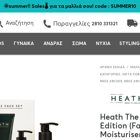
🌞summer!! Sales🌡️ για τα μαλλιά σου! code : SUMMER10
Αναζήτηση
Παραγγελίες
2810 331321
DS
ΓΥΝΑΙΚΑ
ΑΝΔΡΑΣ
ΣΩΜΑ
ΝΥΧΙΑ
STYLING
ΑΡΧΙΚΉ ΣΕΛΊΔΑ
/
ΜΑΛΛ
ΚΑΤΗΓΟΡΊΕΣ:
GIFTS FOR
ΝΈΕΣ ΑΦΊΞΕΙΣ
,
ΝΈΕΣ ΑΦΊ
Heath The
Edition (F
Moisturise