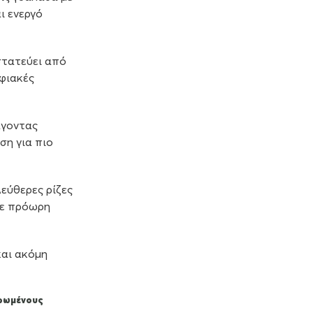
ι ενεργό
στατεύει από
ηφιακές
άγοντας
ση για πιο
λεύθερες ρίζες
σε πρόωρη
και ακόμη
ερωμένους