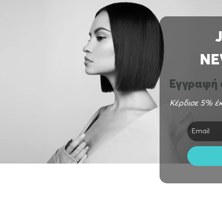
NE
Εγγραφή σ
Κέρδισε 5% έκ