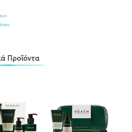
οφών
έσεις
κά Προϊόντα