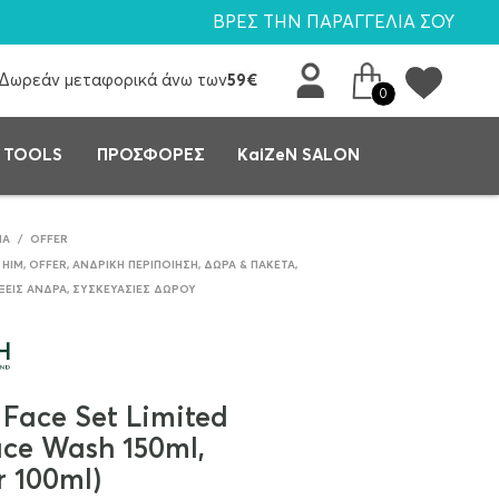
ΒΡΕΣ ΤΗΝ ΠΑΡΑΓΓΕΛΙΑ ΣΟΥ
Δωρεάν μεταφορικά άνω των
59€
0
 TOOLS
ΠΡΟΣΦΟΡΕΣ
KaiZeN SALON
ΙΆ
/
OFFER
 HIM
,
OFFER
,
ΑΝΔΡΙΚΉ ΠΕΡΙΠΟΊΗΣΗ
,
ΔΏΡΑ & ΠΑΚΈΤΑ
,
ΞΕΙΣ ΆΝΔΡΑ
,
ΣΥΣΚΕΥΑΣΊΕΣ ΔΏΡΟΥ
 Face Set Limited
ace Wash 150ml,
r 100ml)