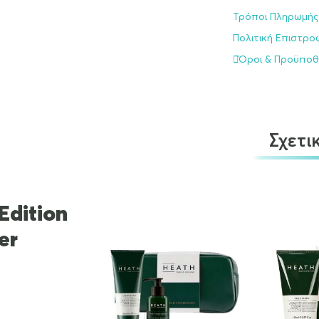
Τρόποι Πληρωμής
Πολιτική Επιστρ
Όροι & Προϋποθ
Σχετι
Edition
er