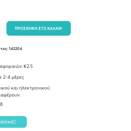
ΠΡΟΣΘΉΚΗ ΣΤΟ ΚΑΛΆΘΙ
ντος:
143204
φορικών: €2.5
 2-4 μέρες
ικού και ηλεκτρονικού
ιαφέρουν.
38
pdated