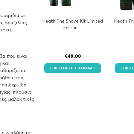
φαιρίδια µε
Heath The Shave Kit Limited
Heath Th
ς Βραζιλίας
Edition…
τητα.
βα που είναι
€
49.00
 και
ΠΡΟΣΘΉΚΗ ΣΤΟ ΚΑΛΆΘΙ
ΠΡΟΣ
αθαρίζει σε
βοήθα στον
 επιδερμίδα
άγιας, πλούσιο
κές, μαλακτικές
ίς γυαλάδα µε