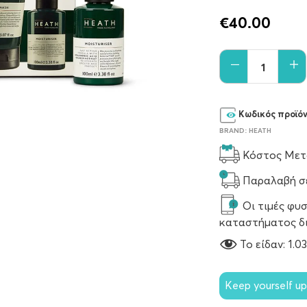
€
40.00
Κωδικός προϊό
BRAND:
HEATH
Κόστος Μετα
Παραλαβή σε
Οι τιμές φυσ
καταστήματος δ
To είδαν:
1.0
Keep yourself u