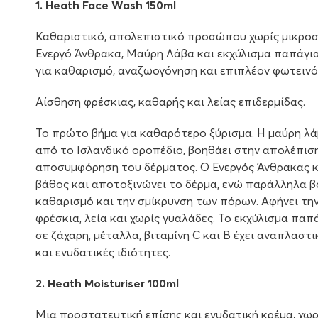
1. Heath Face Wash 150ml
Καθαριστικό, απολεπιστικό προσώπου χωρίς µικροσ
Ενεργό Άνθρακα, Μαύρη Λάβα και εκχύλισμα παπάγια
για καθαρισμό, αναζωογόνηση και επιπλέον φωτεινό
Αίσθηση φρέσκιας, καθαρής και λείας επιδερμίδας.
Το πρώτο βήμα για καθαρότερο ξύρισμα. Η μαύρη λά
από το Ισλανδικό οροπέδιο, βοηθάει στην απολέπιση
αποσυμφόρηση του δέρματος. Ο Ενεργός Άνθρακας κ
βάθος και αποτοξινώνει το δέρμα, ενώ παράλληλα 
καθαρισμό και την σμίκρυνση των πόρων. Αφήνει την
φρέσκια, λεία και χωρίς γυαλάδες. Το εκχύλισμα παπ
σε ζάχαρη, μέταλλα, βιταμίνη C και Β έχει αναπλαστι
και ενυδατικές ιδιότητες.
2. Heath Moisturiser 100ml
Μια προστατευτική επίσης και ενυδατική κρέμα, χωρ