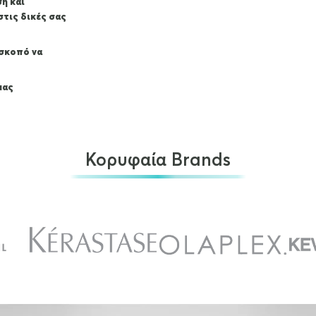
ση και
τις δικές σας
 σκοπό να
μας
Κορυφαία Brands