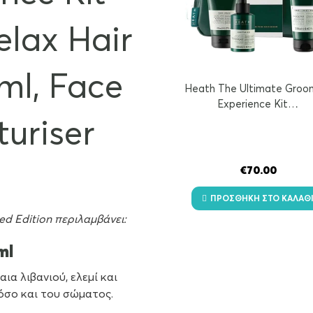
elax Hair
ml, Face
Heath The Ultimate Groo
Experience Kit…
uriser
€
70.00
ΠΡΟΣΘΉΚΗ ΣΤΟ ΚΑΛΆΘ
ed Edition περιλαμβάνει:
ml
ια λιβανιού, ελεμί και
όσο και του σώματος.