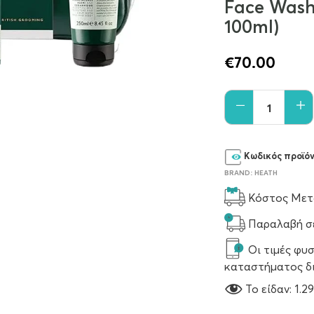
Face Wash 
100ml)
€
70.00
Κωδικός προϊό
BRAND:
HEATH
Κόστος Μετα
Παραλαβή σε
Οι τιμές φυσ
καταστήματος δ
To είδαν:
1.2