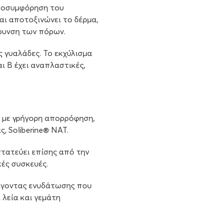
αποσυμφόρηση του
αι αποτοξινώνει το δέρμα,
ρυνση των πόρων.
ς γυαλάδες. Το εκχύλισμα
αι Β έχει αναπλαστικές,
α µε γρήγορη απορρόφηση,
, Sοliberine® NAT.
στατεύει επίσης από την
ές συσκευές.
ράγοντας ενυδάτωσης που
 λεία και γεμάτη