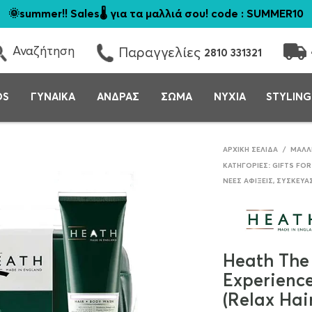
🌞summer!! Sales🌡️ για τα μαλλιά σου! code : SUMMER10
Αναζήτηση
Παραγγελίες
2810 331321
DS
ΓΥΝΑΙΚΑ
ΑΝΔΡΑΣ
ΣΩΜΑ
ΝΥΧΙΑ
STYLING
ΑΡΧΙΚΉ ΣΕΛΊΔΑ
/
ΜΑΛΛ
ΚΑΤΗΓΟΡΊΕΣ:
GIFTS FOR
ΝΈΕΣ ΑΦΊΞΕΙΣ
,
ΣΥΣΚΕΥΑ
Heath The
Experience
(Relax Hai