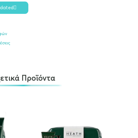
pdated
οφών
έσεις
χετικά Προϊόντα