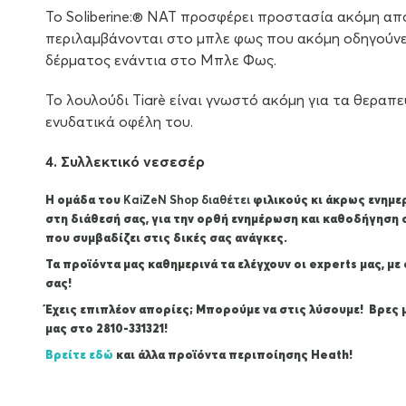
Το Sοliberine:® NAT προσφέρει προστασία ακόμη από
περιλαμβάνονται στο µπλε φως που ακόμη οδηγούν
δέρματος ενάντια στο Μπλε Φως.
Το λουλούδι Tiarè είναι γνωστό ακόμη για τα θεραπε
ενυδατικά οφέλη του.
4. Συλλεκτικό νεσεσέρ
Η ομάδα του
KaiZeΝ Shop διαθέτει
φιλικούς κι άκρως ενημε
στη διάθεσή σας, για την ορθή ενημέρωση και καθοδήγηση 
που συμβαδίζει στις δικές σας ανάγκες.
Τα προϊόντα μας καθημερινά τα ελέγχουν οι experts μας, μ
σας!
Έχεις επιπλέον απορίες; Μπορούμε να στις λύσουμε! Βρες
μας στο 2810-331321!
Βρείτε εδώ
και άλλα προϊόντα περιποίησης Heath!