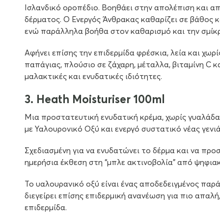
Ισλανδικό οροπέδιο. Βοηθάει στην απολέπιση και 
δέρματος. Ο Ενεργός Άνθρακας καθαρίζει σε βάθος κ
ενώ παράλληλα βοήθα στον καθαρισμό και την σμίκ
Αφήνει επίσης την επιδερμίδα φρέσκια, λεία και χωρί
παπάγιας, πλούσιο σε ζάχαρη, μέταλλα, βιταμίνη C κ
μαλακτικές και ενυδατικές ιδιότητες.
3. Heath Moisturiser 100ml
Μια προστατευτική ενυδατική κρέμα, χωρίς γυαλάδ
µε Υαλουρονικό Οξύ και ενεργό συστατικό νέας γενιάς
Σχεδιασμένη για να ενυδατώνει το δέρμα και να προ
ημερήσια έκθεση στη “μπλε ακτινοβολία” από ψηφιακ
Το υαλουρανικό οξύ είναι ένας αποδεδειγμένος πα
διεγείρει επίσης επιδερμική ανανέωση για πιο απαλή,
επιδερμίδα.