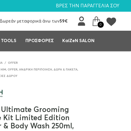
ΒΡΕΣ ΤΗΝ ΠΑΡΑΓΓΕΛΙΑ ΣΟΥ
Δωρεάν μεταφορικά άνω των
59€
0
 TOOLS
ΠΡΟΣΦΟΡΕΣ
KaiZeN SALON
ΙΆ
/
OFFER
 HIM
,
OFFER
,
ΑΝΔΡΙΚΉ ΠΕΡΙΠΟΊΗΣΗ
,
ΔΏΡΑ & ΠΑΚΈΤΑ
,
ΣΊΕΣ ΔΏΡΟΥ
 Ultimate Grooming
 Kit Limited Edition
r & Body Wash 250ml,