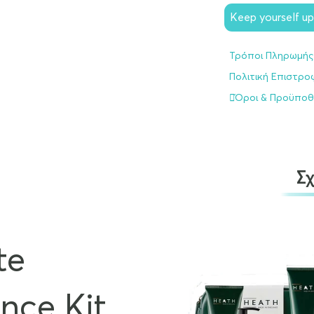
Keep yourself u
Τρόποι Πληρωμής
Πολιτική Επιστρ
Όροι & Προϋποθ
Σ
te
nce Kit