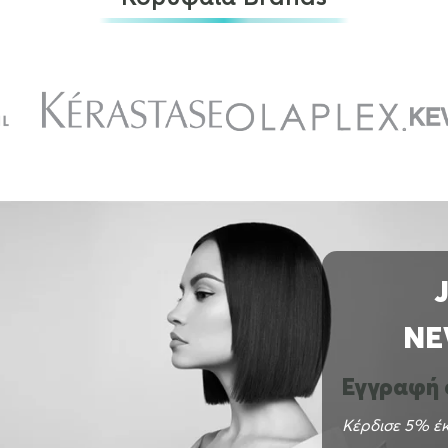
NE
Εγγραφή σ
Κέρδισε 5% έκ