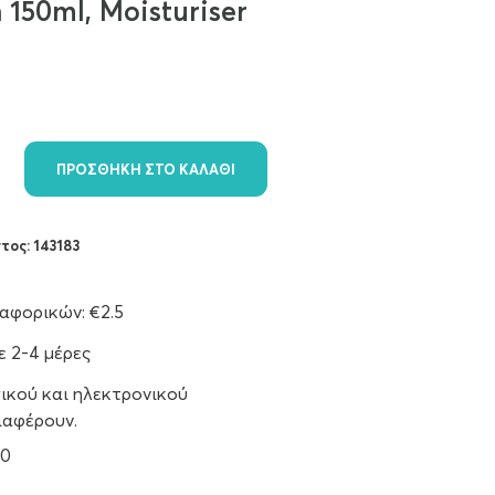
150ml, Moisturiser
ΠΡΟΣΘΉΚΗ ΣΤΟ ΚΑΛΆΘΙ
ντος:
143183
φορικών: €2.5
 2-4 μέρες
ικού και ηλεκτρονικού
ιαφέρουν.
90