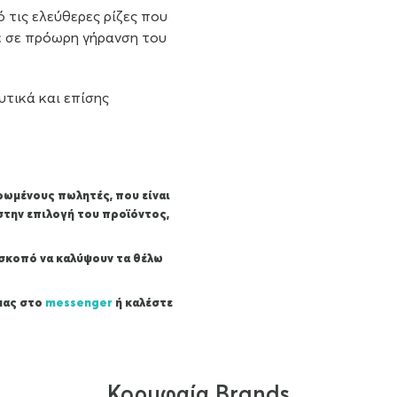
 τις ελεύθερες ρίζες που
ε σε πρόωρη γήρανση του
υτικά και επίσης
ρωμένους πωλητές, που είναι
στην επιλογή του προϊόντος,
ε σκοπό να καλύψουν τα θέλω
 μας στο
messenger
ή καλέστε
Κορυφαία Brands