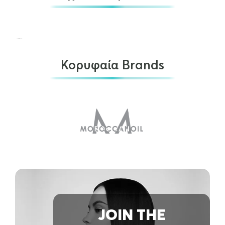
Κορυφαία Brands
Kevin Murphy Balancing Wash 250ml
€
36.00
OUT OF STOCK
Kevin Murphy Hair Resort 150ml
JOIN THE
€
38.00