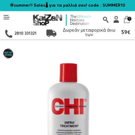
🌞summer!! Sales🌡️ για τα μαλλιά σου! code : SUMMER10
0
Δωρεάν μεταφορικά άνω
59€
2810 331321
των