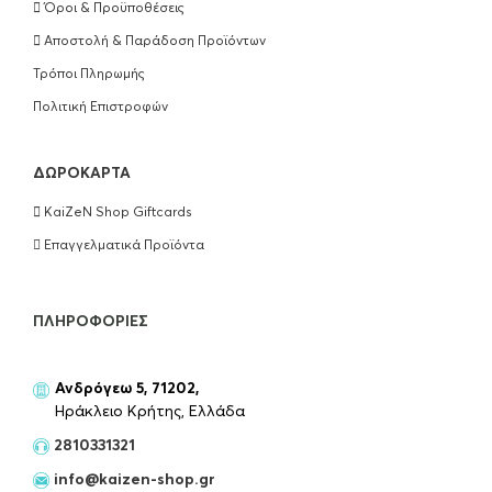
Όροι & Προϋποθέσεις
ΠΡΟΣΘΉΚΗ ΣΤΟ ΚΑΛΆΘΙ
Αποστολή & Παράδοση Προϊόντων
Τρόποι Πληρωμής
Wella Professionals Ultimate Repair
Conditioner 200ml
Πολιτική Επιστροφών
€
18.50
ΔΩΡΟΚΆΡΤΑ
ΠΡΟΣΘΉΚΗ ΣΤΟ ΚΑΛΆΘΙ
KaiZeN Shop Giftcards
Wella Professionals Ultimate Repair Mask
Επαγγελματικά Προϊόντα
150ml
€
18.50
ΠΛΗΡΟΦΟΡΊΕΣ
ΠΡΟΣΘΉΚΗ ΣΤΟ ΚΑΛΆΘΙ
Ανδρόγεω 5, 71202,
Kérastase Extentioniste Serum Μαλλιών
Ηράκλειο Κρήτης, Ελλάδα
50ml
2810331321
€
55.00
info@kaizen-shop.gr