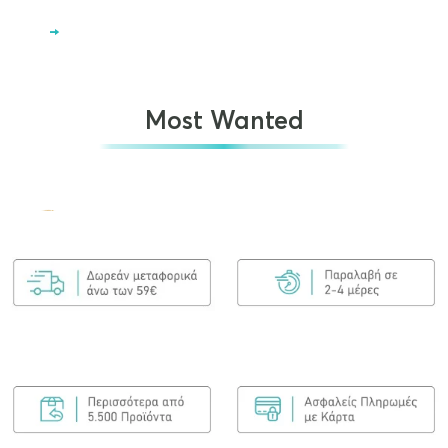
→
Most Wanted
Olaplex No.7 Bonding Oil 30ml
€
25.00
ΠΡΟΣΘΉΚΗ ΣΤΟ ΚΑΛΆΘΙ
Olaplex Bond Maintenance Shampoo No4
250ml
€
25.90