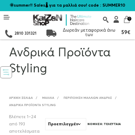
🌞summer!! Sales🌡️ για τα μαλλιά σου! code : SUMMER10
0
Δωρεάν μεταφορικά άνω
59€
2810 331321
των
Ανδρικά Προϊόντα
Styling
ΑΡΧΙΚΉ ΣΕΛΊΔΑ
/
ΜΑΛΛΙΆ
/
ΠΕΡΙΠΟΊΗΣΗ ΜΑΛΛΙΏΝ ΆΝΔΡΑΣ
/
ΑΝΔΡΙΚΆ ΠΡΟΪΌΝΤΑ STYLING
Βλέπετε 1–24
από 193
Sorted
αποτελέσματα