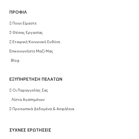
ΠΡΟΣΘΉΚΗ ΣΤΟ ΚΑΛΆΘΙ
ΠΡΟΦΊΛ
Ποιοι Είμαστε
Olaplex Bond Maintenance Conditioner
Θέσεις Εργασίας
No5 250ml
Εταιρική Κοινωνική Ευθύνη
€
25.90
Επικοινωνήστε Μαζί Μας
ΠΡΟΣΘΉΚΗ ΣΤΟ ΚΑΛΆΘΙ
Blog
Olaplex Hair Perfection No3 100ml
EΞΥΠΗΡΈΤΗΣΗ ΠΕΛΑΤΏΝ
€
25.90
Οι Παραγγελίες Σας
ΠΡΟΣΘΉΚΗ ΣΤΟ ΚΑΛΆΘΙ
Λίστα Αγαπημένων
Προσωπικά Δεδομένα & Ασφάλεια
Wella Professionals Ultimate Repair
Shampoo 250ml
ΣΥΧΝΈΣ ΕΡΩΤΉΣΕΙΣ
€
16.50