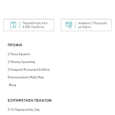
ΠΡΟΣΘΉΚΗ ΣΤΟ ΚΑΛΆΘΙ
Olaplex Bond Maintenance Shampoo No4
250ml
€
25.90
ΠΡΟΣΘΉΚΗ ΣΤΟ ΚΑΛΆΘΙ
ΠΡΟΦΊΛ
Ποιοι Είμαστε
Olaplex Bond Maintenance Conditioner
Θέσεις Εργασίας
No5 250ml
Εταιρική Κοινωνική Ευθύνη
€
25.90
Επικοινωνήστε Μαζί Μας
ΠΡΟΣΘΉΚΗ ΣΤΟ ΚΑΛΆΘΙ
Blog
Olaplex Hair Perfection No3 100ml
EΞΥΠΗΡΈΤΗΣΗ ΠΕΛΑΤΏΝ
€
25.90
Οι Παραγγελίες Σας