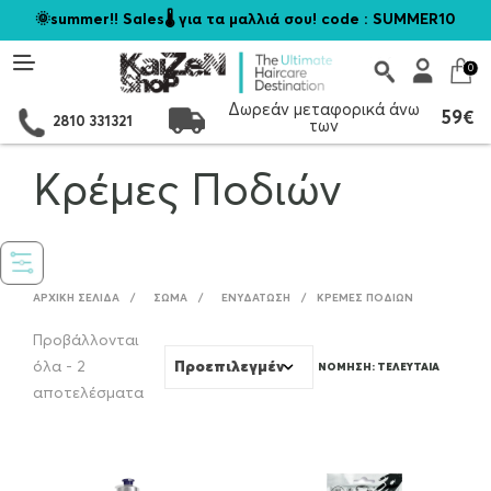
🌞summer!! Sales🌡️ για τα μαλλιά σου! code : SUMMER10
0
Δωρεάν μεταφορικά άνω
59€
2810 331321
των
Κρέμες Ποδιών
ΑΡΧΙΚΉ ΣΕΛΊΔΑ
/
ΣΏΜΑ
/
ΕΝΥΔΆΤΩΣΗ
/
ΚΡΈΜΕΣ ΠΟΔΙΏΝ
Προβάλλονται
όλα - 2
Sorted
αποτελέσματα
by
latest