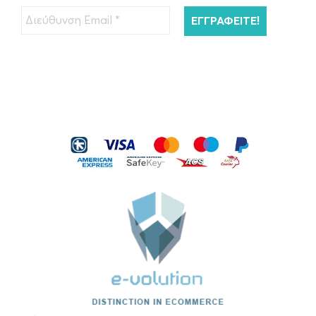
€
45.00
ΠΡΟΣΘΉΚΗ ΣΤΟ ΚΑΛΆΘΙ
Kérastase Resistance Bain Extentioniste
Σαμπουάν Μαλλιών…
€
26.00
ΠΡΟΣΘΉΚΗ ΣΤΟ ΚΑΛΆΘΙ
Kérastase Serum Therapiste Ορός
Μαλλιών 30ml
€
40.00
ΠΡΟΣΘΉΚΗ ΣΤΟ ΚΑΛΆΘΙ
Kérastase Nutritive 8H Magic Ορός
Νυκτός…