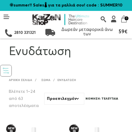
🌞summer!! Sales🌡️ για τα μαλλιά σου! code : SUMMER10
0
Δωρεάν μεταφορικά άνω
59€
2810 331321
των
Ενυδάτωση
ΑΡΧΙΚΉ ΣΕΛΊΔΑ
/
ΣΏΜΑ
/
ΕΝΥΔΆΤΩΣΗ
Βλέπετε 1–24
από 63
Sorted
αποτελέσματα
by
latest