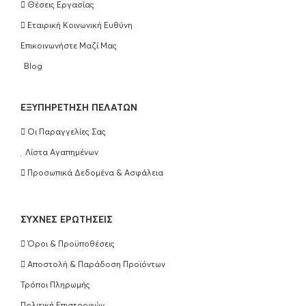
Θέσεις Εργασίας
No5 250ml
Εταιρική Κοινωνική Ευθύνη
€
25.90
Επικοινωνήστε Μαζί Μας
ΠΡΟΣΘΉΚΗ ΣΤΟ ΚΑΛΆΘΙ
Blog
Olaplex Hair Perfection No3 100ml
EΞΥΠΗΡΈΤΗΣΗ ΠΕΛΑΤΏΝ
€
25.90
Οι Παραγγελίες Σας
ΠΡΟΣΘΉΚΗ ΣΤΟ ΚΑΛΆΘΙ
Λίστα Αγαπημένων
Προσωπικά Δεδομένα & Ασφάλεια
Wella Professionals Ultimate Repair
Shampoo 250ml
ΣΥΧΝΈΣ ΕΡΩΤΉΣΕΙΣ
€
16.50
Όροι & Προϋποθέσεις
ΠΡΟΣΘΉΚΗ ΣΤΟ ΚΑΛΆΘΙ
Αποστολή & Παράδοση Προϊόντων
Τρόποι Πληρωμής
Wella Professionals Ultimate Repair