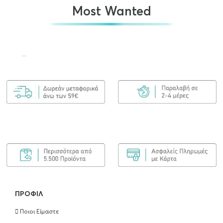
Most Wanted
Olaplex No.7 Bonding Oil 30ml
€
25.00
ΠΡΟΣΘΉΚΗ ΣΤΟ ΚΑΛΆΘΙ
Olaplex Bond Maintenance Shampoo No4
250ml
€
25.90
ΠΡΟΣΘΉΚΗ ΣΤΟ ΚΑΛΆΘΙ
ΠΡΟΦΊΛ
Ποιοι Είμαστε
Olaplex Bond Maintenance Conditioner