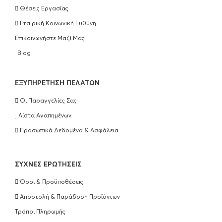
Θέσεις Εργασίας
No5 250ml
Εταιρική Κοινωνική Ευθύνη
€
25.90
Επικοινωνήστε Μαζί Μας
ΠΡΟΣΘΉΚΗ ΣΤΟ ΚΑΛΆΘΙ
Blog
Olaplex Hair Perfection No3 100ml
EΞΥΠΗΡΈΤΗΣΗ ΠΕΛΑΤΏΝ
€
25.90
Οι Παραγγελίες Σας
ΠΡΟΣΘΉΚΗ ΣΤΟ ΚΑΛΆΘΙ
Λίστα Αγαπημένων
Προσωπικά Δεδομένα & Ασφάλεια
Wella Professionals Ultimate Repair
Shampoo 250ml
ΣΥΧΝΈΣ ΕΡΩΤΉΣΕΙΣ
€
16.50
Όροι & Προϋποθέσεις
ΠΡΟΣΘΉΚΗ ΣΤΟ ΚΑΛΆΘΙ
Αποστολή & Παράδοση Προϊόντων
Τρόποι Πληρωμής
Wella Professionals Ultimate Repair