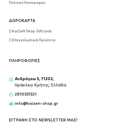
Conditioner 200ml
Πολιτική Επιστροφών
€
18.50
ΔΩΡΟΚΆΡΤΑ
ΠΡΟΣΘΉΚΗ ΣΤΟ ΚΑΛΆΘΙ
KaiZeN Shop Giftcards
Wella Professionals Ultimate Repair Mask
Επαγγελματικά Προϊόντα
150ml
€
18.50
ΠΛΗΡΟΦΟΡΊΕΣ
ΠΡΟΣΘΉΚΗ ΣΤΟ ΚΑΛΆΘΙ
Ανδρόγεω 5, 71202,
Kérastase Extentioniste Serum Μαλλιών
Ηράκλειο Κρήτης, Ελλάδα
50ml
2810331321
€
55.00
info@kaizen-shop.gr
OUT OF STOCK
ΕΓΓΡΑΦΉ ΣΤΟ NEWSLETTER ΜΑΣ!
Kérastase Resistance Extentioniste Μάσκα