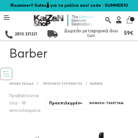
🌞summer!! Sales🌡️ για τα μαλλιά σου! code : SUMMER10
0
Δωρεάν μεταφορικά άνω
59€
2810 331321
των
Barber
ΑΡΧΙΚΉ ΣΕΛΊΔΑ
/
ΠΡΟΪΌΝΤΑ ΞΥΡΙΣΜΑΤΟΣ
/
BARBER
Προβάλλονται
όλα - 18
Sorted
αποτελέσματα
by
latest