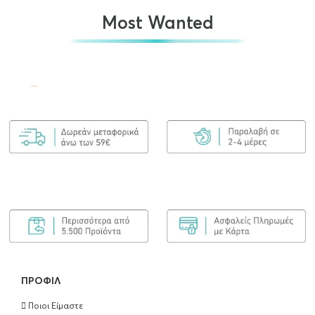
Most Wanted
Olaplex No.7 Bonding Oil 30ml
€
25.00
ΠΡΟΣΘΉΚΗ ΣΤΟ ΚΑΛΆΘΙ
Olaplex Bond Maintenance Shampoo No4
250ml
€
25.90
ΠΡΟΣΘΉΚΗ ΣΤΟ ΚΑΛΆΘΙ
ΠΡΟΦΊΛ
Ποιοι Είμαστε
Olaplex Bond Maintenance Conditioner