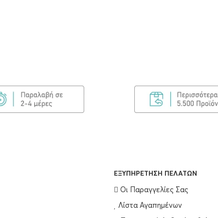
Olaplex No.7 Bonding Oil 30ml
€
25.00
ΠΡΟΣΘΉΚΗ ΣΤΟ ΚΑΛΆΘΙ
Olaplex Bond Maintenance Shampoo No4 250ml
€
25.90
ΠΡΟΣΘΉΚΗ ΣΤΟ ΚΑΛΆΘΙ
EΞΥΠΗΡΈΤΗΣΗ ΠΕΛΑΤΏΝ
Οι Παραγγελίες Σας
Λίστα Αγαπημένων
Olaplex Bond Maintenance Conditioner No5 250ml