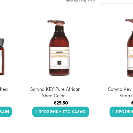
Sorted
αποτελέσματα
by
latest
Shea
Saryna KEY Pure African
Saryna Key 
Shea Color…
Shea 
€
25.50
ΛΆΘΙ
ΠΡΟΣΘΉΚΗ ΣΤΟ ΚΑΛΆΘΙ
ΠΡΟΣΘΉ