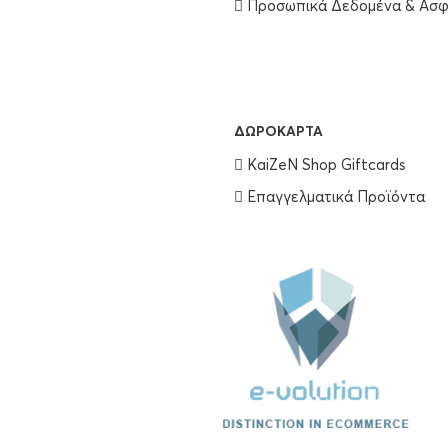
Προσωπικά Δεδομένα & Ασφ
€
25.90
ΠΡΟΣΘΉΚΗ ΣΤΟ ΚΑΛΆΘΙ
ΔΩΡΟΚΆΡΤΑ
Olaplex Hair Perfection No3 100ml
KaiZeN Shop Giftcards
Επαγγελματικά Προϊόντα
€
25.90
ΠΡΟΣΘΉΚΗ ΣΤΟ ΚΑΛΆΘΙ
Wella Professionals Ultimate Repair Shampoo 250ml
€
16.50
ΠΡΟΣΘΉΚΗ ΣΤΟ ΚΑΛΆΘΙ