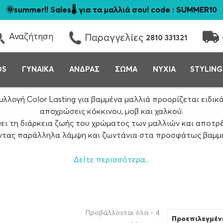
🌞summer!! Sales🌡️ για τα μαλλιά σου! code : SUMMER10
Αναζήτηση
Παραγγελίες
2810 331321
DS
ΓΥΝΑΙΚΑ
ΑΝΔΡΑΣ
ΣΩΜΑ
ΝΥΧΙΑ
STYLING
υλλογή Color Lasting για βαμμένα μαλλιά προορίζεται ειδικά
αποχρώσεις κόκκινου, μοβ και χαλκού.
ύει τη διάρκεια ζωής του χρώματος των μαλλιών και αποτρ
τας παράλληλα λάμψη και ζωντάνια στα προσφάτως βαμμέ
κοπό την ικανοποίηση του καταναλωτή. Τα προϊόντα της π
Δείτε περισσότερα...
ίναι τυχαίο το γεγονός το ότι είναι μια από τις κορυφαίες ε
 τη διατήρηση του περιβάλλοντος και τις ηθικές πρακτικέ
τα προϊόντα της είναι Cruelty Free.
Προβάλλονται όλα - 4