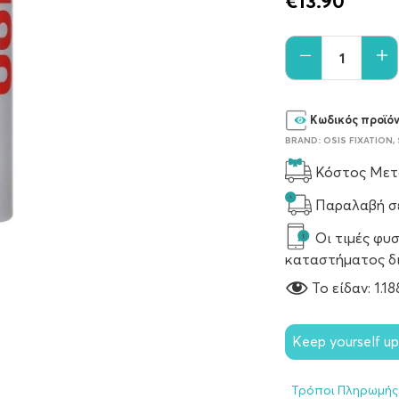
€
13.90
Κωδικός προϊό
BRAND:
OSIS FIXATION
,
Κόστος Μετα
Παραλαβή σε
Οι τιμές φυσ
καταστήματος δ
To είδαν:
1.18
Keep yourself u
Τρόποι Πληρωμής