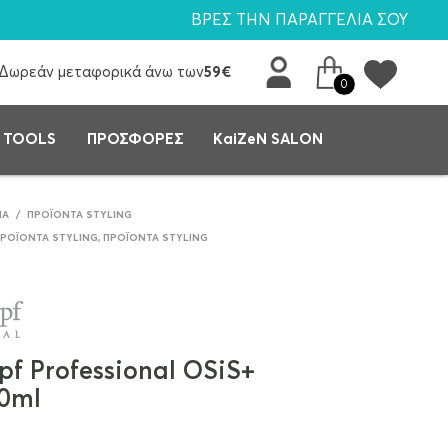
ΒΡΕΣ ΤΗΝ ΠΑΡΑΓΓΕΛΙΑ ΣΟΥ
Δωρεάν μεταφορικά άνω των
59€
0
 TOOLS
ΠΡΟΣΦΟΡΕΣ
KaiZeN SALON
ΙΆ
/
ΠΡΟΪΌΝΤΑ STYLING
ΠΡΟΪΌΝΤΑ STYLING
,
ΠΡΟΪΌΝΤΑ STYLING
pf Professional OSiS+
00ml