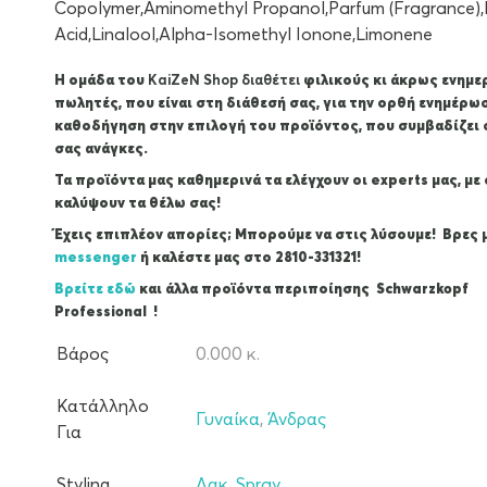
Copolymer,Aminomethyl Propanol,Parfum (Fragrance),
Acid,Linalool,Alpha-Isomethyl Ionone,Limonene
Η ομάδα του
KaiZeΝ Shop διαθέτει
φιλικούς κι άκρως ενημ
πωλητές, που είναι στη διάθεσή σας, για την ορθή ενημέρω
καθοδήγηση στην επιλογή του προϊόντος, που συμβαδίζει 
σας ανάγκες.
Τα προϊόντα μας καθημερινά τα ελέγχουν οι experts μας, με
καλύψουν τα θέλω σας!
Έχεις επιπλέον απορίες; Μπορούμε να στις λύσουμε! Βρες 
messenger
ή καλέστε μας στο 2810-331321!
Βρείτε εδώ
και άλλα προϊόντα περιποίησης Schwarzkopf
Professional !
Βάρος
0.000 κ.
Κατάλληλο
Γυναίκα
,
Άνδρας
Για
Styling
Λακ
,
Spray