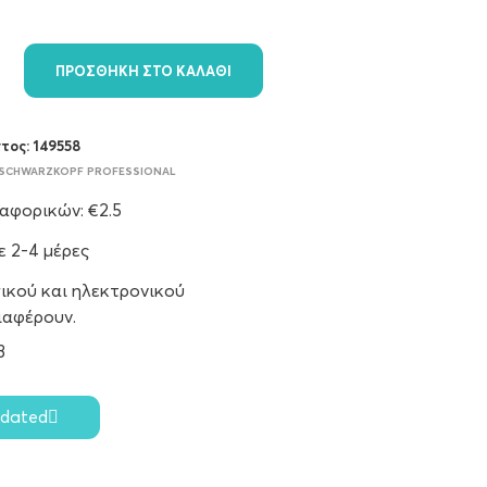
ΠΡΟΣΘΉΚΗ ΣΤΟ ΚΑΛΆΘΙ
ντος:
149558
SCHWARZKOPF PROFESSIONAL
φορικών: €2.5
 2-4 μέρες
ικού και ηλεκτρονικού
ιαφέρουν.
8
pdated