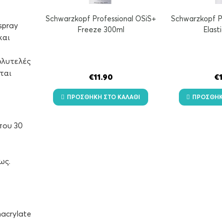
Schwarzkopf Professional OSiS+
Schwarzkopf P
spray
Freeze 300ml
Elast
και
ολυτελές
ται
€
11.90
€
ΠΡΟΣΘΉΚΗ ΣΤΟ ΚΑΛΆΘΙ
ΠΡΟΣΘΉΚ
που 30
ως.
hacrylate