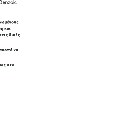
Benzoic
ερωμένους
ση και
στις δικές
 σκοπό να
μας στο