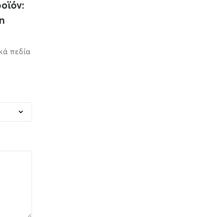
οϊόν:
n
κά πεδία