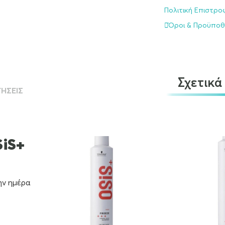
Πολιτική Επιστρ
Όροι & Προϋποθ
Σχετικά
ΉΣΕΙΣ
SiS+
ην ημέρα