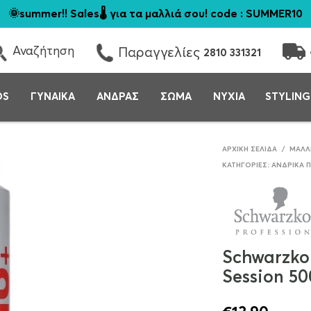
🌞summer!! Sales🌡️ για τα μαλλιά σου! code : SUMMER10
Αναζήτηση
Παραγγελίες
2810 331321
DS
ΓΥΝΑΙΚΑ
ΑΝΔΡΑΣ
ΣΩΜΑ
ΝΥΧΙΑ
STYLING
ΑΡΧΙΚΉ ΣΕΛΊΔΑ
/
ΜΑΛΛ
ΚΑΤΗΓΟΡΊΕΣ:
ΑΝΔΡΙΚΆ 
Schwarzko
Session 5