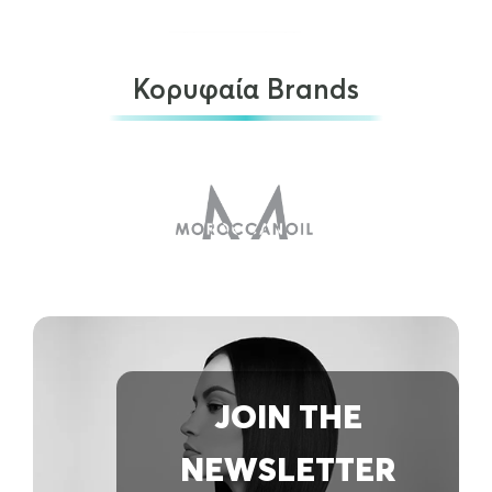
Κορυφαία Brands
Muehle Shaving bowl RN 46 –…
€
40.00
ΠΡΟΣΘΉΚΗ ΣΤΟ ΚΑΛΆΘΙ
JOIN THE
NEWSLETTER