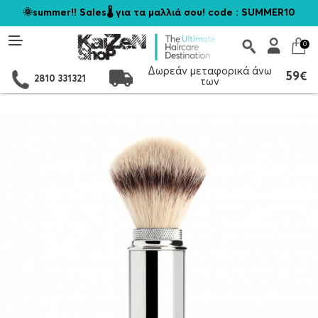
🌞summer!! Sales🌡️ για τα μαλλιά σου! code : SUMMER10
0
Δωρεάν μεταφορικά άνω
59€
2810 331321
των