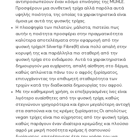
αντιπροσωπεύουν έναν κόσμο επινόησης της MUHLE.
Προσφέρουν μια συνθετική τρίχα αλλά παρόλα αυτά
υψηλής ποιότητα, της οποίας τα χαρακτηριστικά είναι
όμοια με αυτά της φυσικής τρίχας.
Η πλειοψηφία των πελατών, μάλιστα, πιστεύει πως
αυτήν η ποιότητα προσφέρει στην πραγματικότητα
καλύτερα αποτελέσματα στην εφαρμογή από την
φυσική τρίχα.Η Silvertip Fibre(R) είναι πολύ απαλή στην
κορυφή της και παράλληλα πιο σταθερή από την
φυσική τρίχα στο ενδιάμεσο. Αυτά τα χαρακτηριστικά
δημιουργούν μια ευχάριστη, απαλή αίσθηση στο δέρμα,
καθώς απλώνεται πάνω του ο αφρός ξυρίσματος,
επιτυγχάνοντας την επιθυμητή σταθερότητα των
τριχών κατά την διαδικασία δημιουργίας του αφρού.
Με την καθημερινή χρήση, οι επεξεργασμένες ίνες είναι
λιγότερο ευαίσθητες από την φυσική τρίχα, καθώς
στεγνώνουν γρηγορότερα και έχουν μεγαλύτερη αντοχή
στα σαπούνια και τις κρέμες ξυρίσματος.Οι απολύτως
vegan τρίχες είναι πιο εύχρηστες από την φυσική τρίχα,
καθώς παράγουν έναν ιδιαίτερα κρεμώδης και πλούσιο
αφρό με μικρή ποσότητα κρέμας ή σαπουνιού
ξυρίσματος, επιτρέποντας έτσι την χρήση του για