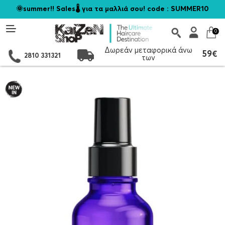
🌞summer!! Sales🌡️ για τα μαλλιά σου! code : SUMMER10
0
Δωρεάν μεταφορικά άνω
59€
2810 331321
των