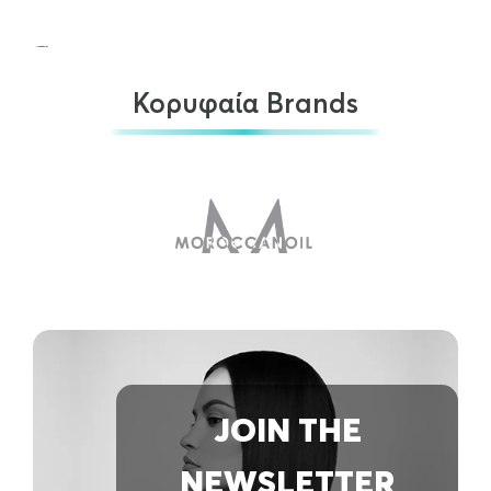
Κορυφαία Brands
L'Oreal Professionnel Progressive Treatment Keratin Alpha…
€
24.00
ΠΡΟΣΘΉΚΗ ΣΤΟ ΚΑΛΆΘΙ
JOIN THE
NEWSLETTER