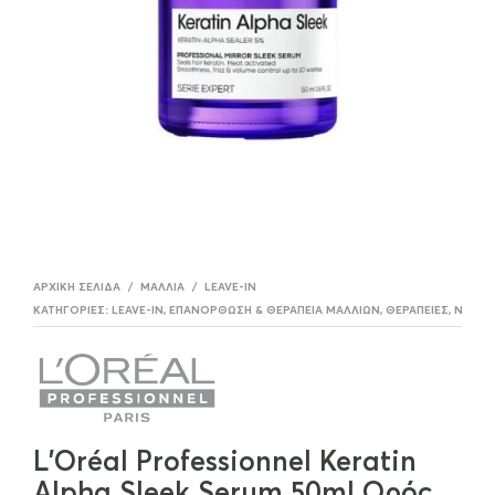
ΑΡΧΙΚΉ ΣΕΛΊΔΑ
/
ΜΑΛΛΙΆ
/
LEAVE-IN
ΚΑΤΗΓΟΡΊΕΣ:
LEAVE-IN
,
ΕΠΑΝΌΡΘΩΣΗ & ΘΕΡΑΠΕΊΑ ΜΑΛΛΙΏΝ
,
ΘΕΡΑΠΕΊΕΣ
,
ΝΈΕΣ Α
L’Oréal Professionnel Keratin
Alpha Sleek Serum 50ml Ορός