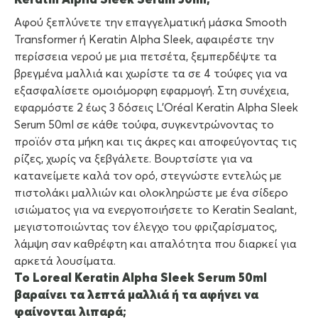
Keratin Alpha Sleek Serum 50ml;
Αφού ξεπλύνετε την επαγγελματική μάσκα Smooth
Transformer ή Keratin Alpha Sleek, αφαιρέστε την
περίσσεια νερού με μια πετσέτα, ξεμπερδέψτε τα
βρεγμένα μαλλιά και χωρίστε τα σε 4 τούφες για να
εξασφαλίσετε ομοιόμορφη εφαρμογή. Στη συνέχεια,
εφαρμόστε 2 έως 3 δόσεις L’Oréal Keratin Alpha Sleek
Serum 50ml σε κάθε τούφα, συγκεντρώνοντας το
προϊόν στα μήκη και τις άκρες και αποφεύγοντας τις
ρίζες, χωρίς να ξεβγάλετε. Βουρτσίστε για να
κατανείμετε καλά τον ορό, στεγνώστε εντελώς με
πιστολάκι μαλλιών και ολοκληρώστε με ένα σίδερο
ισιώματος για να ενεργοποιήσετε το Keratin Sealant,
μεγιστοποιώντας τον έλεγχο του φριζαρίσματος,
λάμψη σαν καθρέφτη και απαλότητα που διαρκεί για
αρκετά λουσίματα.
Το Loreal Keratin Alpha Sleek Serum 50ml
βαραίνει τα λεπτά μαλλιά ή τα αφήνει να
φαίνονται λιπαρά;