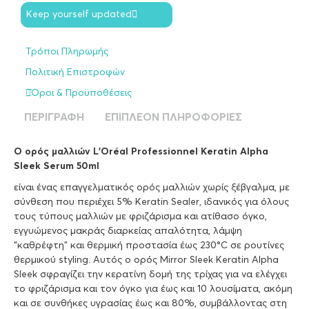
Keep yourself updated
Τρόποι Πληρωμής
Πολιτική Επιστροφών
Όροι & Προϋποθέσεις
ΠΕΡΙΓΡΑΦΉ
ΕΠΙΠΛΈΟΝ ΠΛΗΡΟΦΟΡΊΕΣ
Ο ορός μαλλιών L’Oréal Professionnel Keratin Alpha
Sleek Serum 50ml
είναι ένας επαγγελματικός ορός μαλλιών χωρίς ξέβγαλμα, με
σύνθεση που περιέχει 5% Keratin Sealer, ιδανικός για όλους
τους τύπους μαλλιών με φριζάρισμα και ατίθασο όγκο,
εγγυώμενος μακράς διαρκείας απαλότητα, λάμψη
“καθρέφτη” και θερμική προστασία έως 230°C σε ρουτίνες
θερμικού styling. Αυτός ο ορός Mirror Sleek Keratin Alpha
Sleek σφραγίζει την κερατίνη δομή της τρίχας για να ελέγχει
το φριζάρισμα και τον όγκο για έως και 10 λουσίματα, ακόμη
και σε συνθήκες υγρασίας έως και 80%, συμβάλλοντας στη