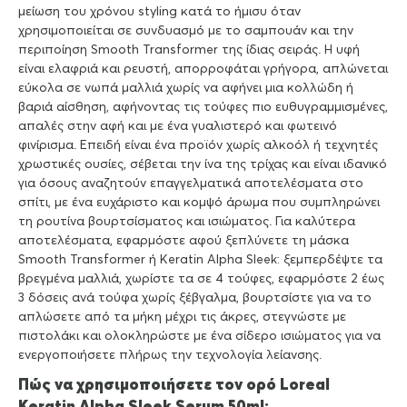
μείωση του χρόνου styling κατά το ήμισυ όταν
χρησιμοποιείται σε συνδυασμό με το σαμπουάν και την
περιποίηση Smooth Transformer της ίδιας σειράς. Η υφή
είναι ελαφριά και ρευστή, απορροφάται γρήγορα, απλώνεται
εύκολα σε νωπά μαλλιά χωρίς να αφήνει μια κολλώδη ή
βαριά αίσθηση, αφήνοντας τις τούφες πιο ευθυγραμμισμένες,
απαλές στην αφή και με ένα γυαλιστερό και φωτεινό
φινίρισμα. Επειδή είναι ένα προϊόν χωρίς αλκοόλ ή τεχνητές
χρωστικές ουσίες, σέβεται την ίνα της τρίχας και είναι ιδανικό
για όσους αναζητούν επαγγελματικά αποτελέσματα στο
σπίτι, με ένα ευχάριστο και κομψό άρωμα που συμπληρώνει
τη ρουτίνα βουρτσίσματος και ισιώματος. Για καλύτερα
αποτελέσματα, εφαρμόστε αφού ξεπλύνετε τη μάσκα
Smooth Transformer ή Keratin Alpha Sleek: ξεμπερδέψτε τα
βρεγμένα μαλλιά, χωρίστε τα σε 4 τούφες, εφαρμόστε 2 έως
3 δόσεις ανά τούφα χωρίς ξέβγαλμα, βουρτσίστε για να το
απλώσετε από τα μήκη μέχρι τις άκρες, στεγνώστε με
πιστολάκι και ολοκληρώστε με ένα σίδερο ισιώματος για να
ενεργοποιήσετε πλήρως την τεχνολογία λείανσης.
Πώς να χρησιμοποιήσετε τον ορό Loreal