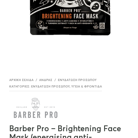
ΑΡΧΙΚΉ ΣΕΛΊΔΑ
/
ΆΝΔΡΑΣ
/
ΕΝΥΔΆΤΩΣΗ ΠΡΟΣΏΠΟΥ
ΚΑΤΗΓΟΡΊΕΣ:
ΕΝΥΔΆΤΩΣΗ ΠΡΟΣΏΠΟΥ
,
ΥΓΕΊΑ & ΦΡΟΝΤΊΔΑ
Barber Pro – Brightening Face
Mask (energising,anti-