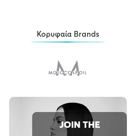
Κορυφαία Brands
Barber Pro – Brightening Face Mask…
€
6.90
ΠΡΟΣΘΉΚΗ ΣΤΟ ΚΑΛΆΘΙ
JOIN THE