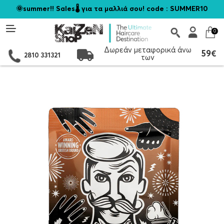
🌞summer!! Sales🌡️ για τα μαλλιά σου! code : SUMMER10
0
Δωρεάν μεταφορικά άνω
59€
2810 331321
των