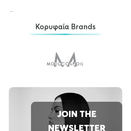
Κορυφαία Brands
Aesop A Rose By Any Other…
€
46.00
OUT OF STOCK
JOIN THE
NEWSLETTER