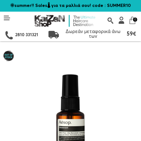
🌞summer!! Sales🌡️ για τα μαλλιά σου! code : SUMMER10
0
Δωρεάν μεταφορικά άνω
59€
2810 331321
των