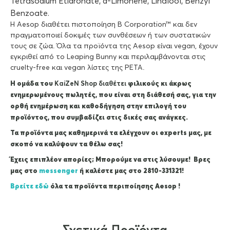
Tetrasodium Etidronate, d-Limonene, Linalool, Benzyl
Benzoate.
Η Aesop διαθέτει πιστοποίηση B Corporation™ και δεν
πραγματοποιεί δοκιμές των συνθέσεων ή των συστατικών
τους σε ζώα. Όλα τα προϊόντα της Aesop είναι vegan, έχουν
εγκριθεί από το Leaping Bunny και περιλαμβάνονται στις
cruelty-free και vegan λίστες της PETA.
Η ομάδα του
KaiZeΝ Shop διαθέτει
φιλικούς κι άκρως
ενημερωμένους πωλητές, που είναι στη διάθεσή σας, για την
ορθή ενημέρωση και καθοδήγηση στην επιλογή του
προϊόντος, που συμβαδίζει στις δικές σας ανάγκες.
Τα προϊόντα μας καθημερινά τα ελέγχουν οι experts μας, με
σκοπό να καλύψουν τα θέλω σας!
Έχεις επιπλέον απορίες; Μπορούμε να στις λύσουμε! Βρες
μας στο
messenger
ή καλέστε μας στο 2810-331321!
Βρείτε εδώ
όλα τα προϊόντα περιποίησης Aesop !