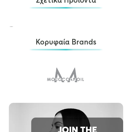
Σχετικά Προϊόντα
Κορυφαία Brands
Aesop A Rose By Any Other…
€
46.00
OUT OF STOCK
JOIN THE