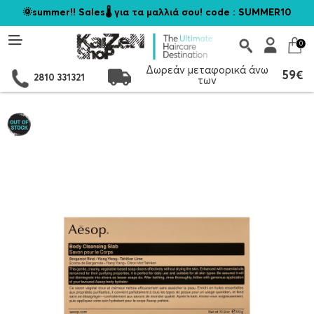
🌞summer!! Sales🌡️ για τα μαλλιά σου! code : SUMMER10
0
Δωρεάν μεταφορικά άνω
59€
2810 331321
των