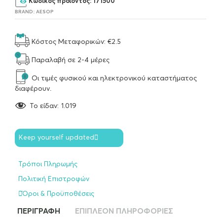
Κωδικός προϊόντος:
171500
BRAND:
AESOP
Κόστος Μεταφορικών: €2.5
Παραλαβή σε 2-4 μέρες
Οι τιμές φυσικού και ηλεκτρονικού καταστήματος
διαφέρουν.
To είδαν:
1.019
Keep yourself updated
Τρόποι Πληρωμής
Πολιτική Επιστροφών
Όροι & Προϋποθέσεις
ΠΕΡΙΓΡΑΦΉ
ΕΠΙΠΛΈΟΝ ΠΛΗΡΟΦΟΡΊΕΣ