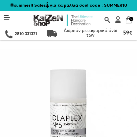
🌞summer!! Sales🌡️ για τα μαλλιά σου! code : SUMMER10
0
Δωρεάν μεταφορικά άνω
59€
2810 331321
των