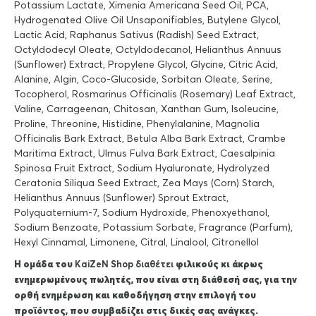
Potassium Lactate, Ximenia Americana Seed Oil, PCA,
Hydrogenated Olive Oil Unsaponifiables, Butylene Glycol,
Lactic Acid, Raphanus Sativus (Radish) Seed Extract,
Octyldodecyl Oleate, Octyldodecanol, Helianthus Annuus
(Sunflower) Extract, Propylene Glycol, Glycine, Citric Acid,
Alanine, Algin, Coco-Glucoside, Sorbitan Oleate, Serine,
Tocopherol, Rosmarinus Officinalis (Rosemary) Leaf Extract,
Valine, Carrageenan, Chitosan, Xanthan Gum, Isoleucine,
Proline, Threonine, Histidine, Phenylalanine, Magnolia
Officinalis Bark Extract, Betula Alba Bark Extract, Crambe
Maritima Extract, Ulmus Fulva Bark Extract, Caesalpinia
Spinosa Fruit Extract, Sodium Hyaluronate, Hydrolyzed
Ceratonia Siliqua Seed Extract, Zea Mays (Corn) Starch,
Helianthus Annuus (Sunflower) Sprout Extract,
Polyquaternium-7, Sodium Hydroxide, Phenoxyethanol,
Sodium Benzoate, Potassium Sorbate, Fragrance (Parfum),
Hexyl Cinnamal, Limonene, Citral, Linalool, Citronellol
Η ομάδα του
KaiZeΝ Shop διαθέτει
φιλικούς κι άκρως
ενημερωμένους πωλητές, που είναι στη διάθεσή σας, για την
ορθή ενημέρωση και καθοδήγηση στην επιλογή του
προϊόντος, που συμβαδίζει στις δικές σας ανάγκες.