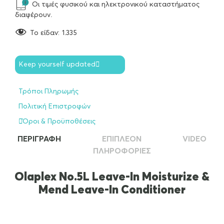
Οι τιμές φυσικού και ηλεκτρονικού καταστήματος
διαφέρουν.
To είδαν:
1.335
Keep yourself updated
Τρόποι Πληρωμής
Πολιτική Επιστροφών
Όροι & Προϋποθέσεις
ΠΕΡΙΓΡΑΦΉ
ΕΠΙΠΛΈΟΝ
VIDEO
ΠΛΗΡΟΦΟΡΊΕΣ
Olaplex No.5L Leave-In Moisturize &
Mend Leave-In Conditioner