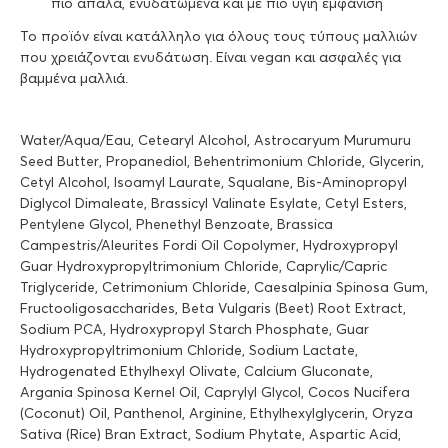
πιο απαλά, ενυδατωμένα και με πιο υγιή εμφάνιση
Το προϊόν είναι κατάλληλο για όλους τους τύπους μαλλιών
που χρειάζονται ενυδάτωση. Είναι vegan και ασφαλές για
βαμμένα μαλλιά.
Water/Aqua/Eau, Cetearyl Alcohol, Astrocaryum Murumuru
Seed Butter, Propanediol, Behentrimonium Chloride, Glycerin,
Cetyl Alcohol, Isoamyl Laurate, Squalane, Bis-Aminopropyl
Diglycol Dimaleate, Brassicyl Valinate Esylate, Cetyl Esters,
Pentylene Glycol, Phenethyl Benzoate, Brassica
Campestris/Aleurites Fordi Oil Copolymer, Hydroxypropyl
Guar Hydroxypropyltrimonium Chloride, Caprylic/Capric
Triglyceride, Cetrimonium Chloride, Caesalpinia Spinosa Gum,
Fructooligosaccharides, Beta Vulgaris (Beet) Root Extract,
Sodium PCA, Hydroxypropyl Starch Phosphate, Guar
Hydroxypropyltrimonium Chloride, Sodium Lactate,
Hydrogenated Ethylhexyl Olivate, Calcium Gluconate,
Argania Spinosa Kernel Oil, Caprylyl Glycol, Cocos Nucifera
(Coconut) Oil, Panthenol, Arginine, Ethylhexylglycerin, Oryza
Sativa (Rice) Bran Extract, Sodium Phytate, Aspartic Acid,