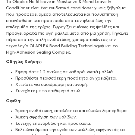
Το Olaplex No 5l leave in Moisturize & Mend Leave In
Conditioner είναι ένα ενυδατικό conditioner χωρίς ξέβγαλμα
που προσφέρει άμεσα αποτελέσματα και πολυεπίπεδη
επανόρθωση και προστασία από τον φλοιό έως την
επιδερμίδα της τρίχας. Σφραγίζει αμέσως τις ψαλίδες και
προάγει ορατά πιο υγιή μαλλιά μετά από μία χρήση. Πηγαίνει
πέρα από την απλή ενυδάτωση, χρησιμοποιώντας την
τεχνολογία OLAPLEX Bond Building Technology® και το
High-Adhesion Sealing Complex.
Οδηγίες Χρήσης:
Εφαρμόστε 1-2 αντλίες σε καθαρά, νωπά μαλλιά.
Προσθέστε περισσότερη ποσότητα αν χρειάζεται.
Χτενίστε για ομοιόμορφη κατανομή.
Συνεχίστε με το επιθυμητό στυλ.
Οφέλη:
Άμεση ενυδάτωση, απαλότητα και εύκολο ξεμπέρδεμα.
Άμεση σφράγιση των ψαλίδων.
Συνεχής επανόρθωση και προστασία.
Βελτιώνει άμεσα την υγεία των μαλλιών, αφήνοντάς τα