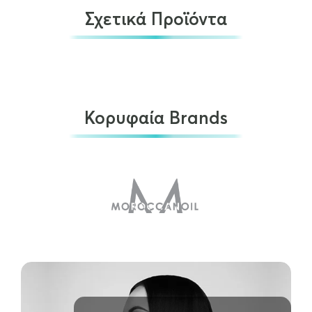
Σχετικά Προϊόντα
Κορυφαία Brands
Olaplex No.7 Bonding Oil 60ml
€
46.80
ΠΡΟΣΘΉΚΗ ΣΤΟ ΚΑΛΆΘΙ
Olaplex No 8 Bond Intense Moisture…