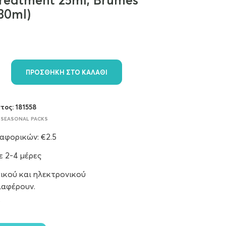
Treatment 25ml, Brumes
30ml)
ΠΡΟΣΘΉΚΗ ΣΤΟ ΚΑΛΆΘΙ
ντος:
181558
,
SEASONAL PACKS
φορικών: €2.5
 2-4 μέρες
ικού και ηλεκτρονικού
ιαφέρουν.
9