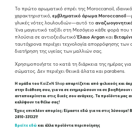
Το πρώτο αρωματικό σπρέι της Moroccanoil, ιδανικό 
χαρακτηριστικό,
εμβληματικό άρωμα Moroccanoil
—μ
γλυκές νότες λουλουδιών—αυτό το
αναζωογονητικ
‘ένα μαγευτικό ταξίδι στη Μεσόγειο κάθε φορά που 
πλούσια σε αντιοξειδωτικό
Έλαιο Argan
και
Βιταμίν
ταυτόχρονα περιέχει τεχνολογία απορρόφησης των 
διατήρηση της υγείας των μαλλιών σας.
Χρησιμοποιήστε το κατά τη διάρκεια της ημέρας γι
σώματος. Δεν περιέχει θειικά άλατα και parabens.
Η ομάδα του
KaiZeΝ Shop
απαρτίζεται από φιλικούς και ά
στην διάθεση σου, για να σε ενημερώσουν να σε βοηθήσουν 
ανταποκρίνεται στις δικές σου ανάγκες. Τα προϊόντα μας 
καλύψουν τα θέλω σας!
Έχεις επιπλέον απορίες; Είμαστε εδώ για να στις λύσουμε!
2810-331321!
Βρείτε εδώ
και άλλα προϊόντα περιποίησης