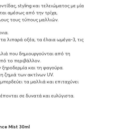
οντίδας, styling και τελειώματος με μία
αι αμέσως από την τρίχα,
λους τους τύπους μαλλιών.
νια.
α λιπαρά οξέα, τα έλαια ωμέγα-3, τις
λλιά που δημιουργούνται από τη
από το περιβάλλον.
 ξηροδερμία και τη φαγούρα.
η ζημιά των ακτίνων UV.
περδεύει τα μαλλιά και επιταχύνει
πονται σε δυνατά και ευλύγιστα.
nce Mist 30ml