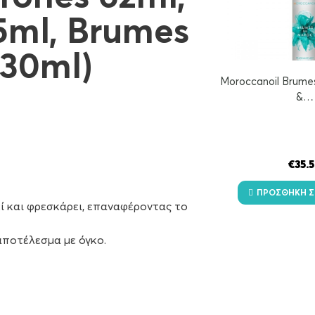
5ml, Brumes
30ml)
Moroccanoil Brume
&…
€
35.
ΠΡΟΣΘΉΚΗ Σ
ί και φρεσκάρει, επαναφέροντας το
 αποτέλεσμα με όγκο.