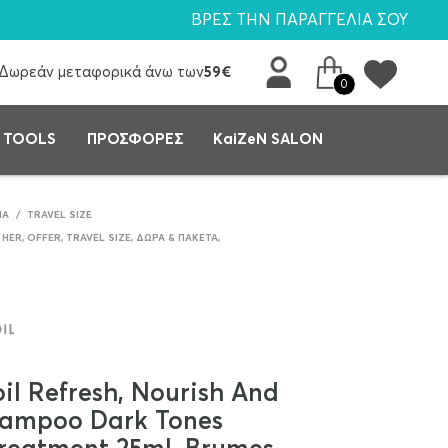
ΒΡΕΣ ΤΗΝ ΠΑΡΑΓΓΕΛΙΑ ΣΟΥ
Δωρεάν μεταφορικά άνω των
59€
0
 TOOLS
ΠΡΟΣΦΟΡΕΣ
KaiZeN SALON
ΙΆ
/
TRAVEL SIZE
 HER
,
OFFER
,
TRAVEL SIZE
,
ΔΏΡΑ & ΠΑΚΈΤΑ
,
l Refresh, Nourish And
hampoo Dark Tones