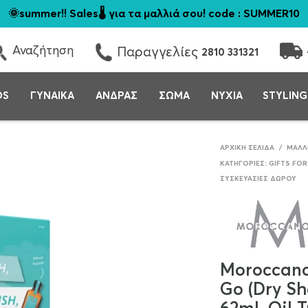
🌞summer!! Sales🌡️ για τα μαλλιά σου! code : SUMMER10
Αναζήτηση
Παραγγελίες
2810 331321
DS
ΓΥΝΑΙΚΑ
ΑΝΔΡΑΣ
ΣΩΜΑ
ΝΥΧΙΑ
STYLING
ΑΡΧΙΚΉ ΣΕΛΊΔΑ
/
ΜΑΛΛ
ΚΑΤΗΓΟΡΊΕΣ:
GIFTS FOR
ΣΥΣΚΕΥΑΣΊΕΣ ΔΏΡΟΥ
Moroccanoi
Go (Dry S