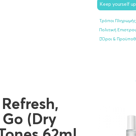
Keep yourself u
Τρόποι Πληρωμής
Πολιτική Επιστρ
Όροι & Προϋποθ
Refresh,
 Go (Dry
ones 62ml,