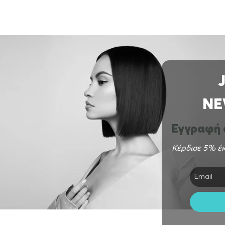
NE
Εγγραφή σ
Κέρδισε 5% έκ