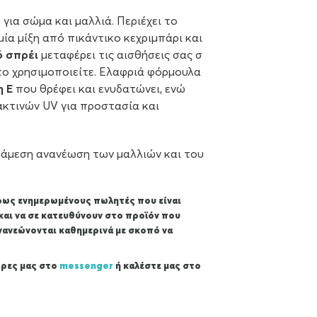
για σώμα και μαλλιά. Περιέχει το
ία μίξη από πικάντικο κεχριμπάρι και
ό σπρέι
μεταφέρει τις αισθήσεις σας σ
το χρησιμοποιείτε. Ελαφριά φόρμουλα
η Ε
που θρέφει και ενυδατώνει, ενώ
ακτινών UV για προστασία και
α άμεση ανανέωση των μαλλιών και του
κρως ενημερωμένους πωλητές που είναι
και να σε κατευθύνουν στο προϊόν που
ανανεώνονται καθημερινά με σκοπό να
 Βρες μας στο
messenger
ή καλέστε μας στο