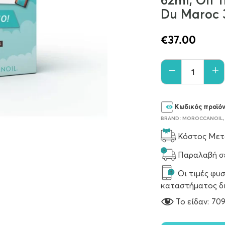
62ml, Oil 
Du Maroc 
€
37.00
Κωδικός προϊό
BRAND:
MOROCCANOIL
Κόστος Μετα
Παραλαβή σε
Οι τιμές φυσ
καταστήματος δ
To είδαν:
70