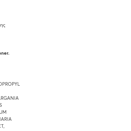
της
ner.
OPROPYL
ARGANIA
S
SUM
MARIA
T,