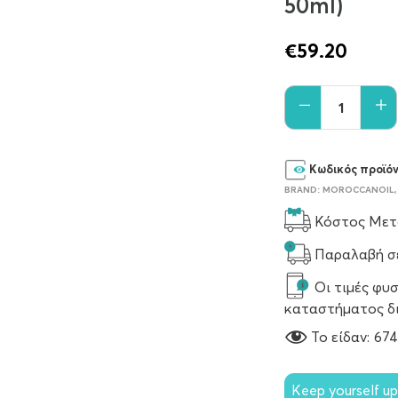
50ml)
€
59.20
Κωδικός προϊό
BRAND:
MOROCCANOIL
Κόστος Μετα
Παραλαβή σε
Οι τιμές φυσ
καταστήματος δ
To είδαν:
67
Keep yourself u