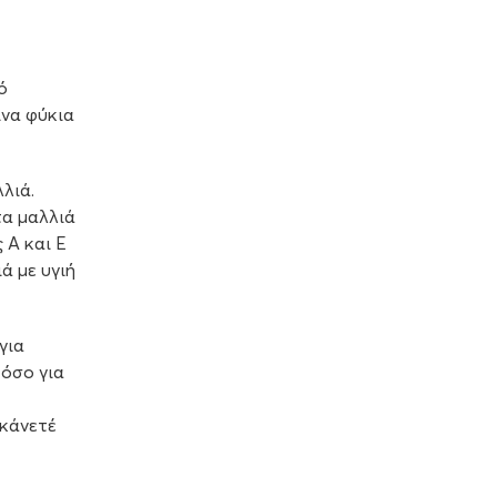
ό
ινα φύκια
λιά.
τα μαλλιά
 Α και Ε
ά με υγιή
για
τόσο για
 κάνετέ