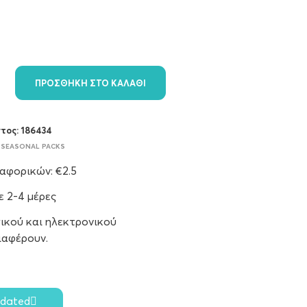
ΠΡΟΣΘΉΚΗ ΣΤΟ ΚΑΛΆΘΙ
ντος:
186434
,
SEASONAL PACKS
φορικών: €2.5
 2-4 μέρες
ικού και ηλεκτρονικού
ιαφέρουν.
4
pdated