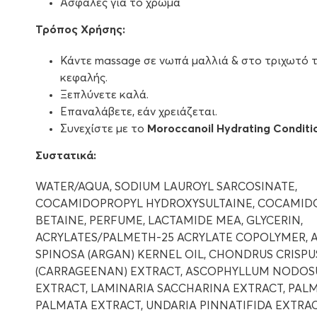
Ασφαλές για το χρώμα
Τρόπος Χρήσης:
Κάντε massage σε νωπά μαλλιά & στο τριχωτό 
κεφαλής.
Ξεπλύνετε καλά.
Επαναλάβετε, εάν χρειάζεται.
Συνεχίστε με το
Moroccanoil Hydrating Conditio
Συστατικά:
WATER/AQUA, SODIUM LAUROYL SARCOSINATE,
COCAMIDOPROPYL HYDROXYSULTAINE, COCAMID
BETAINE, PERFUME, LACTAMIDE MEA, GLYCERIN,
ACRYLATES/PALMETH-25 ACRYLATE COPOLYMER, 
SPINOSA (ARGAN) KERNEL OIL, CHONDRUS CRISPU
(CARRAGEENAN) EXTRACT, ASCOPHYLLUM NODO
EXTRACT, LAMINARIA SACCHARINA EXTRACT, PAL
PALMATA EXTRACT, UNDARIA PINNATIFIDA EXTRAC