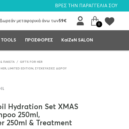
ΒΡΕΣ ΤΗΝ ΠΑΡΑΓΓΕΛΙΑ ΣΟΥ
Δωρεάν μεταφορικά άνω των
59€
0
 TOOLS
ΠΡΟΣΦΟΡΕΣ
KaiZeN SALON
 & ΠΑΚΈΤΑ
/
GIFTS FOR HER
 HER
,
LIMITED EDITION
,
ΣΥΣΚΕΥΑΣΊΕΣ ΔΏΡΟΥ
il Hydration Set XMAS
mpoo 250ml,
er 250ml & Treatment