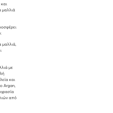
 και
α μαλλιά
ροσφέρει
.
α μαλλιά,
ι
λλιά με
λή
λεία και
ο Argan,
 υγρασία
λλιών από