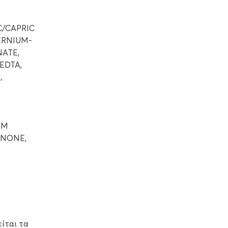
C/CAPRIC
TERNIUM-
NATE,
EDTA,
,
UM
ONONE,
g
ίται τα