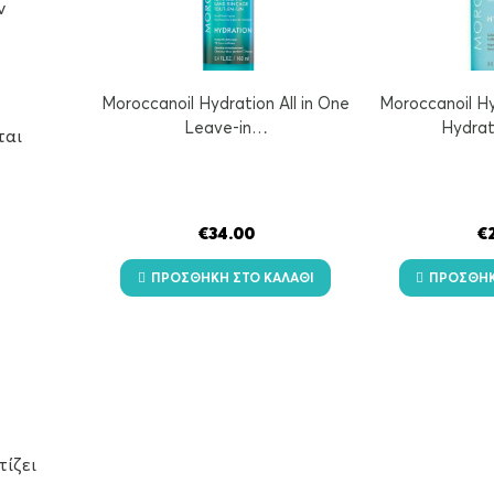
ν
Moroccanoil Hydration All in One
Moroccanoil H
Leave-in…
Hydrat
ται
€
34.00
€
ΠΡΟΣΘΉΚΗ ΣΤΟ ΚΑΛΆΘΙ
ΠΡΟΣΘΉΚ
g
ίζει