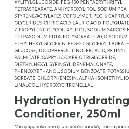
XYLITYLGLUCOSIDE, PEG-150 PENTAERYTHRITYL
TETRASTEARATE, ANHYDROXYLITOL, SODIUM PCA,
STYRENE/ACRYLATES COPOLYMER, PEG-6 CAPRYLI
GLYCERIDES, CITRIC ACID, LAURIC ACID, POLYQUA
7, PROPYLENE GLYCOL, XYLITOL, SODIUM SARCOSI
TETRASODIUM EDTA, POLYSORBATE 20, DISODIUM 
ETHYLHEXYLGLYCERIN, PEG-20 GLYCERYL LAURATE
GLUCOSE, TOCOPHEROL, LINOLEIC ACID, RETINYL
PALMITATE, CAPRYLIC/CAPRIC TRIGLYCERIDE,
DIETHYLHEXYL SYRINGYLIDENEMALONATE,
PHENOXYETHANOL, SODIUM BENZOATE, POTASSI
SORBATE, CHLORPHENESIN, ALPHA-ISOMETHYL I
LINALOOL, HYDROXYCITRONELLAL
Hydration Hydratin
Conditioner, 250ml
Μια φόρμουλα που ξεμπερδεύει απαλά, που περιποιε