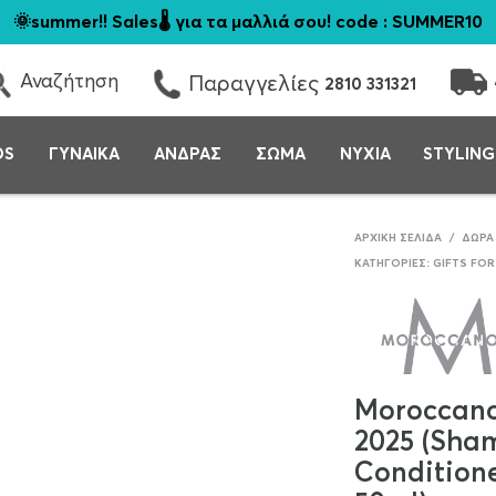
🌞summer!! Sales🌡️ για τα μαλλιά σου! code : SUMMER10
Αναζήτηση
Παραγγελίες
2810 331321
DS
ΓΥΝΑΙΚΑ
ΑΝΔΡΑΣ
ΣΩΜΑ
ΝΥΧΙΑ
STYLING
ΑΡΧΙΚΉ ΣΕΛΊΔΑ
/
ΔΏΡΑ
ΚΑΤΗΓΟΡΊΕΣ:
GIFTS FOR
Moroccano
2025 (Sha
Condition