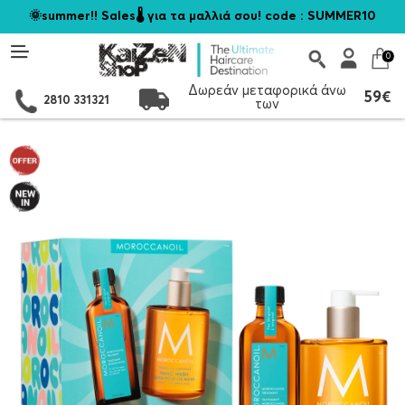
🌞summer!! Sales🌡️ για τα μαλλιά σου! code : SUMMER10
0
Δωρεάν μεταφορικά άνω
59€
2810 331321
των