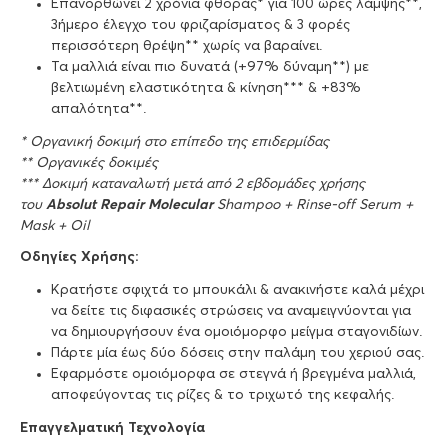
Επανορθώνει 2 χρόνια φθοράς* για 100 ώρες λάμψης**,
3ήμερο έλεγχο του φριζαρίσματος & 3 φορές
περισσότερη θρέψη** χωρίς να βαραίνει.
Τα μαλλιά είναι πιο δυνατά (+97% δύναμη**) με
βελτιωμένη ελαστικότητα & κίνηση*** & +83%
απαλότητα**.
* Oργανική δοκιμή στο επίπεδο της επιδερμίδας
** Oργανικές δοκιμές
*** Δοκιμή καταναλωτή μετά από 2 εβδομάδες χρήσης
του
Absolut Repair Molecular
Shampoo + Rinse-off Serum +
Mask + Oil
Οδηγίες Χρήσης:
Κρατήστε σφιχτά το μπουκάλι & ανακινήστε καλά μέχρι
να δείτε τις διφασικές στρώσεις να αναμειγνύονται για
να δημιουργήσουν ένα ομοιόμορφο μείγμα σταγονιδίων.
Πάρτε μία έως δύο δόσεις στην παλάμη του χεριού σας.
Eφαρμόστε ομοιόμορφα σε στεγνά ή βρεγμένα μαλλιά,
αποφεύγοντας τις ρίζες & το τριχωτό της κεφαλής.
Επαγγελματική Τεχνολογία