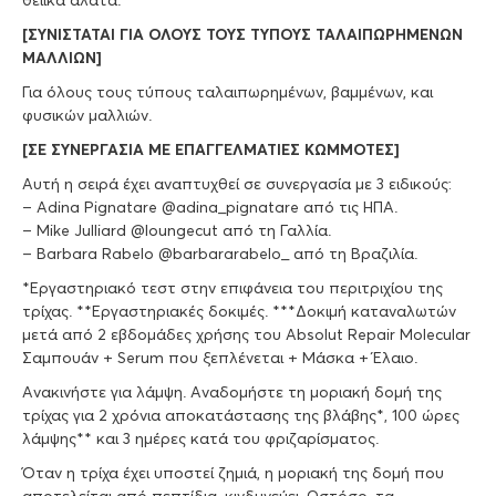
θειικά άλατα.
[ΣΥΝΙΣΤΑΤΑΙ ΓΙΑ ΟΛΟΥΣ ΤΟΥΣ ΤΥΠΟΥΣ ΤΑΛΑΙΠΩΡΗΜΕΝΩΝ
ΜΑΛΛΙΩΝ]
Για όλους τους τύπους ταλαιπωρημένων, βαμμένων, και
φυσικών μαλλιών.
[ΣΕ ΣΥΝΕΡΓΑΣΙΑ ΜΕ ΕΠΑΓΓΕΛΜΑΤΙΕΣ ΚΩΜΜΟΤΕΣ]
Αυτή η σειρά έχει αναπτυχθεί σε συνεργασία με 3 ειδικούς:
– Adina Pignatare @adina_pignatare από τις ΗΠΑ.
– Mike Julliard @loungecut από τη Γαλλία.
– Barbara Rabelo @barbararabelo_ από τη Βραζιλία.
*Εργαστηριακό τεστ στην επιφάνεια του περιτριχίου της
τρίχας. **Εργαστηριακές δοκιμές. ***Δοκιμή καταναλωτών
μετά από 2 εβδομάδες χρήσης του Absolut Repair Molecular
Σαμπουάν + Serum που ξεπλένεται + Μάσκα + Έλαιο.
Ανακινήστε για λάμψη. Αναδομήστε τη μοριακή δομή της
τρίχας για 2 χρόνια αποκατάστασης της βλάβης*, 100 ώρες
λάμψης** και 3 ημέρες κατά του φριζαρίσματος.
Όταν η τρίχα έχει υποστεί ζημιά, η μοριακή της δομή που