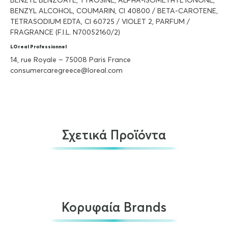
BENZYL BENZOATE, TYROSINE, ALPHA-ISOMETHYL IONONE,
BENZYL ALCOHOL, COUMARIN, CI 40800 / BETA-CAROTENE,
TETRASODIUM EDTA, CI 60725 / VIOLET 2, PARFUM /
FRAGRANCE (F.I.L. N70052160/2)
LOreal Professionnel
14, rue Royale – 75008 Paris France
consumercaregreece@loreal.com
Σχετικά Προϊόντα
Κορυφαία Brands