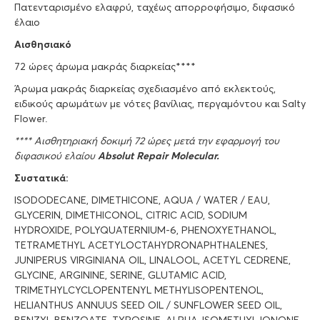
Πατενταρισμένο ελαφρύ, ταχέως απορροφήσιμο, διφασικό
έλαιο
Αισθησιακό
72 ώρες άρωμα μακράς διαρκείας****
Άρωμα μακράς διαρκείας σχεδιασμένο από εκλεκτούς,
ειδικούς αρωμάτων με νότες βανίλιας, περγαμόντου και Salty
Flower.
**** Αισθητηριακή δοκιμή 72 ώρες μετά την εφαρμογή του
διφασικού ελαίου
Absolut Repair Molecular.
Συστατικά:
ISODODECANE, DIMETHICONE, AQUA / WATER / EAU,
GLYCERIN, DIMETHICONOL, CITRIC ACID, SODIUM
HYDROXIDE, POLYQUATERNIUM-6, PHENOXYETHANOL,
TETRAMETHYL ACETYLOCTAHYDRONAPHTHALENES,
JUNIPERUS VIRGINIANA OIL, LINALOOL, ACETYL CEDRENE,
GLYCINE, ARGININE, SERINE, GLUTAMIC ACID,
TRIMETHYLCYCLOPENTENYL METHYLISOPENTENOL,
HELIANTHUS ANNUUS SEED OIL / SUNFLOWER SEED OIL,