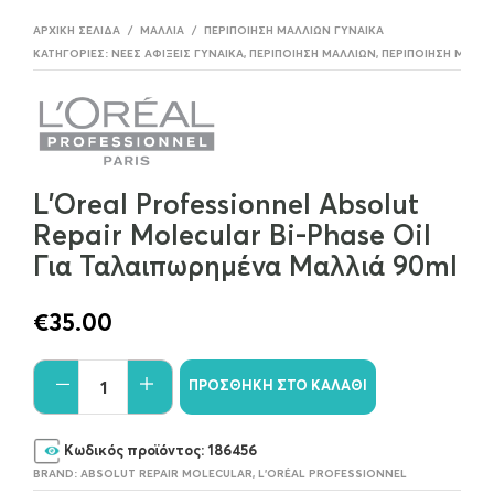
ΑΡΧΙΚΉ ΣΕΛΊΔΑ
/
ΜΑΛΛΙΆ
/
ΠΕΡΙΠΟΊΗΣΗ ΜΑΛΛΊΩΝ ΓΥΝΑΊΚΑ
ΚΑΤΗΓΟΡΊΕΣ:
ΝΈΕΣ ΑΦΊΞΕΙΣ ΓΥΝΑΊΚΑ
,
ΠΕΡΙΠΟΊΗΣΗ ΜΑΛΛΙΏΝ
,
ΠΕΡΙΠΟΊΗΣΗ ΜΑΛΛΊ
L’Oreal Professionnel Absolut
Repair Molecular Bi-Phase Oil
Για Ταλαιπωρημένα Μαλλιά 90ml
€
35.00
ΠΡΟΣΘΉΚΗ ΣΤΟ ΚΑΛΆΘΙ
Κωδικός προϊόντος:
186456
BRAND:
ABSOLUT REPAIR MOLECULAR
,
L'ORÉAL PROFESSIONNEL