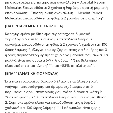
μη αναστρέψιμη. Επιστημονική ανακάλυψη – Absolut Repair
Molecular. Επανορθώστε 2 χρόνια φθοράς με ορατή μοριακή
επανόρθωση*. Επιστημονική ανακάλυψη – Absolut Repair
Molecular. Επανορθώνει τη φθορά 2 χρόνων σε μια χρήση*.
[ΠΑΤΕΝΤΑΡΙΣΜΕΝΗ ΤΕΧΝΟΛΟΓΙΑ]
Κατοχυρωμένο με δίπλωμα ευρεσιτεχνίας διφασική
τεχνολογία & εμπλουτισμένο με πεπτιδικοί δεσμοί + 5
αμινοξέα. Επανορθώνει τη φθορά 2 χρόνων*, χαρίζοντας 100
ώρες λάμψης**, έλεγχο του φριζαρίσματος για 3 ημέρες και 3
φορές περισσότερη θρέψη** χωρίς να βαραίνει τα μαλλιά. Τα
μαλλιά είναι πιο δυνατά (+97% δύναμη**) με βελτιωμένη
ελαστικότητα και κίνηση***, και +83% απαλότητα**.
[ΕΠΑΓΓΕΛΜΑΤΙΚΗ ΦΟΡΜΟΥΛΑ]
Ένα πατενταρισμένο διφασικό έλαιο, με ανάλαφρη υφή,
γρήγορη απορρόφηση, και άρωμα σχεδιασμένο από
κορυφαίους αρωματοποιούς για μεγάλη διάρκεια. Φάση 1:
Υδατική φάση με 1% πεπτιδικοί δεσμοί και 5 αμινοξέα. Φάση
2: Συμπυκνωμένο έλαιο για επανόρθωση της φθορά 2
χρόνων* και 100 ώρες λάμψης**. Η φόρμουλα είναι χωρίς