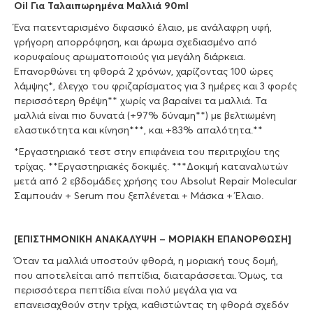
Oil Για Ταλαιπωρημένα Μαλλιά 90ml
Ένα πατενταρισμένο διφασικό έλαιο, με ανάλαφρη υφή,
γρήγορη απορρόφηση, και άρωμα σχεδιασμένο από
κορυφαίους αρωματοποιούς για μεγάλη διάρκεια.
Επανορθώνει τη φθορά 2 χρόνων, χαρίζοντας 100 ώρες
λάμψης*, έλεγχο του φριζαρίσματος για 3 ημέρες και 3 φορές
περισσότερη θρέψη** χωρίς να βαραίνει τα μαλλιά. Τα
μαλλιά είναι πιο δυνατά (+97% δύναμη**) με βελτιωμένη
ελαστικότητα και κίνηση***, και +83% απαλότητα.**
*Εργαστηριακό τεστ στην επιφάνεια του περιτριχίου της
τρίχας. **Εργαστηριακές δοκιμές. ***Δοκιμή καταναλωτών
μετά από 2 εβδομάδες χρήσης του Absolut Repair Molecular
Σαμπουάν + Serum που ξεπλένεται + Μάσκα + Έλαιο.
[ΕΠΙΣΤΗΜΟΝΙΚΗ ΑΝΑΚΑΛΥΨΗ – ΜΟΡΙΑΚΗ ΕΠΑΝΟΡΘΩΣΗ]
Όταν τα μαλλιά υποστούν φθορά, η μοριακή τους δομή,
που αποτελείται από πεπτίδια, διαταράσσεται. Όμως, τα
περισσότερα πεπτίδια είναι πολύ μεγάλα για να
επανεισαχθούν στην τρίχα, καθιστώντας τη φθορά σχεδόν