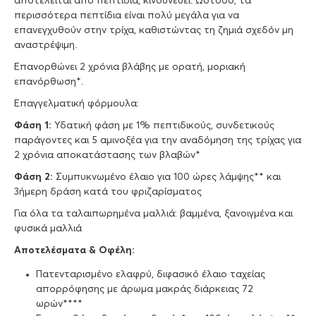
αποτελείται από πεπτίδια, κινδυνεύει. Ωστόσο, τα
περισσότερα πεπτίδια είναι πολύ μεγάλα για να
επανεγχυθούν στην τρίχα, καθιστώντας τη ζημιά σχεδόν μη
αναστρέψιμη.
Επανορθώνει 2 χρόνια βλάβης με ορατή, μοριακή
επανόρθωση*.
Επαγγελματική φόρμουλα:
Φάση 1:
Υδατική φάση με 1% πεπτιδικούς, συνδετικούς
παράγοντες και 5 αμινοξέα για την αναδόμηση της τρίχας για
2 χρόνια αποκατάστασης των βλαβών*
Φάση 2:
Συμπυκνωμένο έλαιο για 100 ώρες λάμψης** και
3ήμερη δράση κατά του φριζαρίσματος
Για όλα τα ταλαιπωρημένα μαλλιά: βαμμένα, ξανοιγμένα και
φυσικά μαλλιά
Αποτελέσματα & Οφέλη:
Πατενταρισμένο ελαφρύ, διφασικό έλαιο ταχείας
απορρόφησης με άρωμα μακράς διάρκειας 72
ωρών****