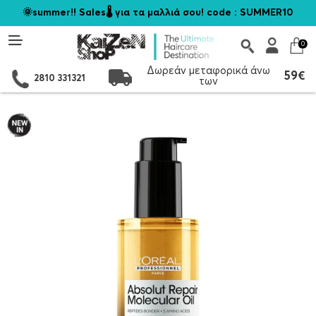
🌞summer!! Sales🌡️ για τα μαλλιά σου! code : SUMMER10
0
Δωρεάν μεταφορικά άνω
59€
2810 331321
των