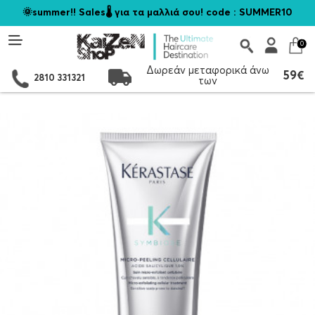
🌞summer!! Sales🌡️ για τα μαλλιά σου! code : SUMMER10
0
Δωρεάν μεταφορικά άνω
59€
2810 331321
των