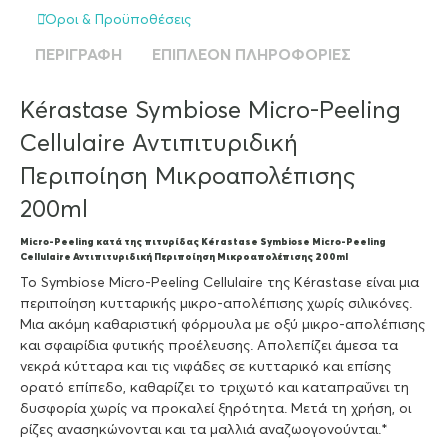
Όροι & Προϋποθέσεις
ΠΕΡΙΓΡΑΦΉ
ΕΠΙΠΛΈΟΝ ΠΛΗΡΟΦΟΡΊΕΣ
Kérastase Symbiose Micro-Peeling
Cellulaire Αντιπιτυριδική
Περιποίηση Μικροαπολέπισης
200ml
Micro-Peeling κατά της πιτυρίδας Kérastase Symbiose Micro-Peeling
Cellulaire Αντιπιτυριδική Περιποίηση Μικροαπολέπισης 200ml
Το Symbiose Micro-Peeling Cellulaire της Kérastase είναι μια
περιποίηση κυτταρικής μικρο-απολέπισης χωρίς σιλικόνες.
Μια ακόμη καθαριστική φόρμουλα με οξύ μικρο-απολέπισης
και σφαιρίδια φυτικής προέλευσης. Απολεπίζει άμεσα τα
νεκρά κύτταρα και τις νιφάδες σε κυτταρικό και επίσης
ορατό επίπεδο, καθαρίζει το τριχωτό και καταπραΰνει τη
δυσφορία χωρίς να προκαλεί ξηρότητα. Μετά τη χρήση, οι
ρίζες ανασηκώνονται και τα μαλλιά αναζωογονούνται.*