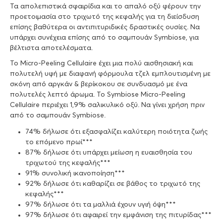
Τα απολεπιστικά σφαιρίδια και το απαλό οξύ φέρουν την
προετοιμασία στο τριχωτό της κεφαλής για τη διείσδυση
επίσης βαθύτερα οι αντιπιτυριδικές δραστικές ουσίες. Να
υπάρχει συνέχεια επίσης από το σαμπουάν Symbiose, για
βέλτιστα αποτελέσματα.
Το Micro-Peeling Cellulaire έχει μια πολύ αισθησιακή και
πολυτελή υφή με διαφανή φόρμουλα τζελ εμπλουτισμένη με
σκόνη από αργκάν & βερίκοκου σε συνδυασμό με ένα
πολυτελές λεπτό άρωμα. Το Symbiose Micro-Peeling
Cellulaire περιέχει 1,9% σαλικυλικό οξύ. Να γίνει χρήση πριν
από το σαμπουάν Symbiose.
74% δήλωσε ότι εξασφαλίζει καλύτερη ποιότητα ζωής
το επόμενο πρωί***
87% δήλωσε ότι υπάρχει μείωση η ευαισθησία του
τριχωτού της κεφαλής***
91% συνολική ικανοποίηση***
92% δήλωσε ότι καθαρίζει σε βάθος το τριχωτό της
κεφαλής***
97% δήλωσε ότι τα μαλλιά έχουν υγιή όψη***
97% δήλωσε ότι αφαιρεί την εμφάνιση της πιτυρίδας***