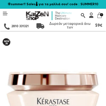
🌞summer!! Sales🌡️ για τα μαλλιά σου! code : SUMMER10
0
Δωρεάν μεταφορικά άνω
59€
2810 331321
των