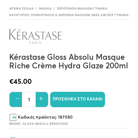
ΑΡΧΙΚΉ ΣΕΛΊΔΑ
/
ΜΑΛΛΙΆ
/
ΠΕΡΙΠΟΊΗΣΗ ΜΑΛΛΊΩΝ ΓΥΝΑΊΚΑ
ΚΑΤΗΓΟΡΊΕΣ:
ΕΠΑΝΌΡΘΩΣΗ & ΘΕΡΑΠΕΊΑ ΜΑΛΛΙΏΝ
,
ΝΈΕΣ ΑΦΊΞΕΙΣ ΓΥΝΑΊΚΑ
,
ΠΕΡΙ
Kérastase Gloss Absolu Masque
Riche Crème Hydra Glaze 200ml
€
45.00
ΠΡΟΣΘΉΚΗ ΣΤΟ ΚΑΛΆΘΙ
Κωδικός προϊόντος:
187080
BRAND:
GLOSS ABSOLU
,
KÉRASTASE