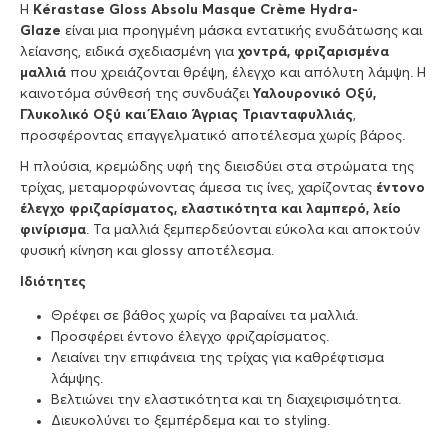
Η
Kérastase Gloss Absolu Masque Crème Hydra-
Glaze
είναι μια προηγμένη μάσκα εντατικής ενυδάτωσης και
λείανσης, ειδικά σχεδιασμένη για
χοντρά, φριζαρισμένα
μαλλιά
που χρειάζονται θρέψη, έλεγχο και απόλυτη λάμψη. Η
καινοτόμα σύνθεσή της συνδυάζει
Υαλουρονικό Οξύ,
Γλυκολικό Οξύ και Έλαιο Άγριας Τριανταφυλλιάς
,
προσφέροντας επαγγελματικό αποτέλεσμα χωρίς βάρος.
Η πλούσια, κρεμώδης υφή της διεισδύει στα στρώματα της
τρίχας, μεταμορφώνοντας άμεσα τις ίνες, χαρίζοντας
έντονο
έλεγχο φριζαρίσματος, ελαστικότητα και λαμπερό, λείο
φινίρισμα
. Τα μαλλιά ξεμπερδεύονται εύκολα και αποκτούν
φυσική κίνηση και glossy αποτέλεσμα.
Ιδιότητες
Θρέφει σε βάθος χωρίς να βαραίνει τα μαλλιά.
Προσφέρει έντονο έλεγχο φριζαρίσματος.
Λειαίνει την επιφάνεια της τρίχας για καθρέφτισμα
λάμψης.
Βελτιώνει την ελαστικότητα και τη διαχειρισιμότητα.
Διευκολύνει το ξεμπέρδεμα και το styling.