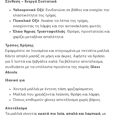
Σύνθεση – Ενεργά Συστατικά
Υαλουρονικό Οξύ
: Ενυδατώνει σε βάθος και ενισχύει την
ελαστικότητα της τρίχας.
Γλυκολικό Οξύ
: Λειαίνει τα λέπια της τρίχας,
ενισχύοντας τη λάμψη και την αντανάκλαση φωτός.
Έλαιο Άγριας Τριανταφυλλιάς
: Θρέφει, προστατεύει και
χαρίζει μεταξένια απαλότητα.
Τρόπος Χρήσης
Εφαρμόστε σε λουσμένα και στεγνωμένα με πετσέτα μαλλιά.
Κάντε απαλό μασάζ σε μήκη και άκρες. Αφήστε να δράσει
για 5 λεπτά και ξεβγάλτε καλά. Για βέλτιστο αποτέλεσμα,
συνδυάστε με τα υπόλοιπα προϊόντα της σειράς
Gloss
Absolu
.
Ιδανικό για
Χοντρά μαλλιά με έντονη τάση φριζαρίσματος.
Μαλλιά που χρειάζονται λείανση, θρέψη και λάμψη.
Όσους επιθυμούν glossy αποτέλεσμα χωρίς βάρος.
Αποτέλεσμα
Τα μαλλιά γίνονται
ορατά πιο λεία, απαλά και λαμπερά
, με