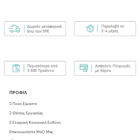
Kerastase Gloss Absolu Oil Glaze Drops…
€
40.00
ΠΡΟΣΘΉΚΗ ΣΤΟ ΚΑΛΆΘΙ
ΠΡΟΦΊΛ
Ποιοι Είμαστε
Θέσεις Εργασίας
Εταιρική Κοινωνική Ευθύνη
Επικοινωνήστε Μαζί Μας