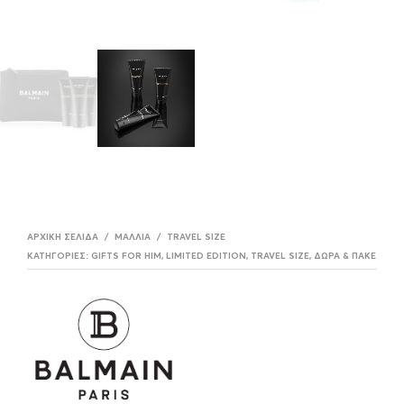
ΑΡΧΙΚΉ ΣΕΛΊΔΑ
/
ΜΑΛΛΙΆ
/
TRAVEL SIZE
ΚΑΤΗΓΟΡΊΕΣ:
GIFTS FOR HIM
,
LIMITED EDITION
,
TRAVEL SIZE
,
ΔΏΡΑ & ΠΑΚΈΤΑ
,
Σ