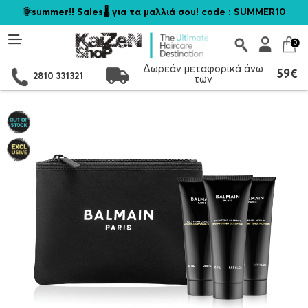
🌞summer!! Sales🌡️ για τα μαλλιά σου! code : SUMMER10
0
Δωρεάν μεταφορικά άνω
59€
2810 331321
των