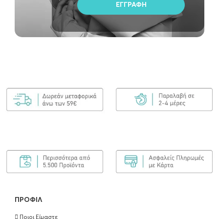
Balmain Couleurs Couture Conditioner 300ml
€
52.00
ΠΡΟΣΘΉΚΗ ΣΤΟ ΚΑΛΆΘΙ
ΠΡΟΦΊΛ
Ποιοι Είμαστε