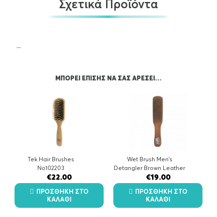
Σχετικά Προϊόντα
ΜΠΟΡΕΊ ΕΠΊΣΗΣ ΝΑ ΣΑΣ ΑΡΈΣΕΙ…
Acqua di Parma Moisturizing Eye Cream…
€
40.00
Tek Hair Brushes
Wet Brush Men's
OUT OF STOCK
Νο102203
Detangler Brown Leather
€
22.00
€
19.00
ΠΡΟΣΘΉΚΗ ΣΤΟ
ΠΡΟΣΘΉΚΗ ΣΤΟ
ΚΑΛΆΘΙ
ΚΑΛΆΘΙ