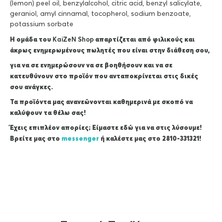
(lemon) peel oil, benzylalcohol, citric acid, benzyl salicylate,
geraniol, amyl cinnamal, tocopherol, sodium benzoate,
potassium sorbate
Η ομάδα του
KaiZeΝ Shop
απαρτίζεται από φιλικούς και
άκρως ενημερωμένους πωλητές που είναι στην διάθεση σου,
για να σε ενημερώσουν να σε βοηθήσουν και να σε
κατευθύνουν στο προϊόν που ανταποκρίνεται στις δικές
σου ανάγκες.
Τα προϊόντα μας ανανεώνονται καθημερινά με σκοπό να
καλύψουν τα θέλω σας!
Έχεις επιπλέον απορίες; Είμαστε εδώ για να στις λύσουμε!
Βρείτε μας στο
messenger
ή καλέστε μας στο 2810-331321!