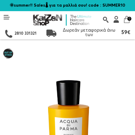
🌞summer!! Sales🌡️ για τα μαλλιά σου! code : SUMMER10
0
Δωρεάν μεταφορικά άνω
59€
2810 331321
των