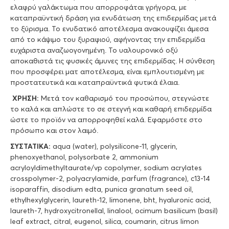
ελαφρύ γαλάκτωμα που απορροφάται γρήγορα, με
καταπραϋντική δράση για ενυδάτωση της επιδερμίδας μετά
το ξύρισμα. Το ενυδατικό αποτέλεσμα ανακουφίζει άμεσα
από το κάψιμο του ξυραφιού, αφήνοντας την επιδερμίδα
ευχάριστα αναζωογονημένη. Το υαλουρονικό οξύ
αποκαθιστά τις φυσικές άμυνες της επιδερμίδας. Η σύνθεση
που προσφέρει ματ αποτέλεσμα, είναι εμπλουτισμένη με
προστατευτικά και καταπραϋντικά φυτικά έλαια.
ΧΡΗΣΗ:
Μετά τον καθαρισμό του προσώπου, στεγνώστε
το καλά και απλώστε το σε στεγνή και καθαρή επιδερμίδα
ώστε το προϊόν να απορροφηθεί καλά. Εφαρμόστε στο
πρόσωπο και στον λαιμό.
ΣΥΣΤΑΤΙΚΑ:
aqua (water), polysilicone-11, glycerin,
phenoxyethanol, polysorbate 2, ammonium
acryloyldimethyltaurate/vp copolymer, sodium acrylates
crosspolymer-2, polyacrylamide, parfum (fragrance), c13-14
isoparaffin, disodium edta, punica granatum seed oil,
ethylhexylglycerin, laureth-12, limonene, bht, hyaluronic acid,
laureth-7, hydroxycitronellal, linalool, ocimum basilicum (basil)
leaf extract, citral, eugenol, silica, coumarin, citrus limon