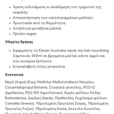
Άμεση ενδυνάμωση κι αναδόμηση του τριχωτού της
κεφαλής.
Αποκατάσταση των κατεστραμμένων μαλλιών.
Προστασία από τη θερμότητα.
Απαλά και μεταξένια μαλλιά.
Προϊόν vegan.
Οδηγίες Χρήσης
Εφαρμόστε το Eleven Australia repair my hair nourishing
Σαμπουάν 300ml σε βρεγμένα μαλλιά, κάντε αφρό και
στη συνέχεια ξεπλύντε.
Επαναλάβετε όπως απαιτείται.
Συστατικά
Νερό (Aqua) (Eau), Μεθύλιο Μεθυλολιθικού Νατρίου,
Cocamidopropyl Betaine, Στεατικό γλυκόλης, PEG-12
Διμεθικόνη, PEG-150 Αφοπλιστικό, Χυμός φύλλων Αλόης
Barbadensis, Διώδιος Κακάο, Πανθενόλη, Εκχύλισμα φύλλων
Camellia Sinensis, Υδρολυμένη Πρωτεΐνη Σόγιας, Υδρολυμένη
Πρωτεΐνη Ρυζιού, Υδρολυμένη Κινόα, Ακετυλο Κυστεΐνη,