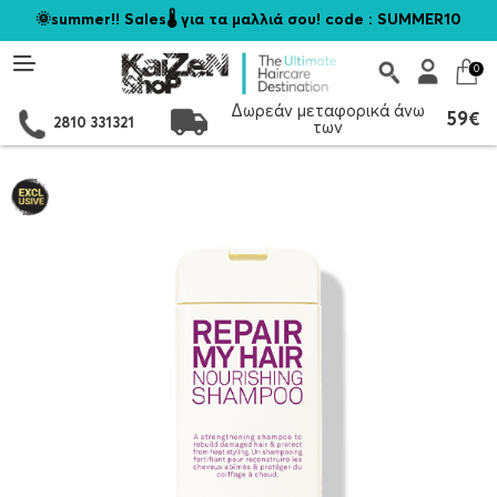
🌞summer!! Sales🌡️ για τα μαλλιά σου! code : SUMMER10
0
Δωρεάν μεταφορικά άνω
59€
2810 331321
των