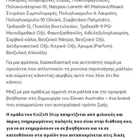
Γλυκερίνη, Ισοφλαβόνες Σόγιας, Γλυκοσφιγγολίδες,
Πολυκουάτερνιο-10, Νατρίου Laneth-40 Μαλεϊκό/Θειικό
Στυρένιο Συμπολυμερές, Πολυγλυκερυλο-6 Λαυράτη,
Πολυγλυκερυλο-10 Ολεϊκό, Σορβιτάνιο Παλμιτάτο,
Τριδεκέθ-12, Γλυκόλη Βουτυλενίου, Τριδεκέθ-9 PG-
Μονοδιμεθικό Οξύ, Φαινοξυεθανόλη, Αιθυλεξυλογλυκερίνη,
Σορβικό κάλιο, Βενζοϊκό Νάτριο, Βενζοϊκό Οξύ,
Δεϋδροακετικό Οξύ, Κιτρικό Οξύ, Άρωμα (Parfum),
Βενζυλική Αλκοόλη.
Για μια φρέσκια, διασκεδαστική και αυτονόητη σειρά με
προϊόντα που απλοποιούν τη ρουτίνα περιποίησης μαλλιών
και σώματος κάνοντας ακριβώς αυτό που λένε ότι θα
κάνουν.
Μαζί με μια ομάδα με εμμονή στα μαλλιά και την ομορφιά
βοήθησαν στη δημιουργία του Eleven Australia – ένα brand
που ενσωματώνει τον αυστραλιανό τρόπο ζωής.
Η ομάδα του
KaiZeΝ Shop
απαρτίζεται από φιλικούς και
άκρως ενημερωμένους πωλητές που είναι στην διάθεση σου,
για να σε ενημερώσουν να σε βοηθήσουν και να σε
κατευθύνουν στο προϊόν που ανταποκρίνεται στις δικές