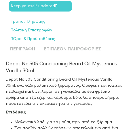
Keep yourself updated
Τρόποι Πληρωμής
Πολιτική Επιστροφών
Όροι & Προϋποθέσεις
ΠΕΡΙΓΡΑΦΉ
ΕΠΙΠΛΈΟΝ ΠΛΗΡΟΦΟΡΊΕΣ
Depot No.505 Conditioning Beard Oil Mysterious
Vanilla 30ml
Depot No.505 Conditioning Beard Oil Mysterious Vanilla
30ml, ένα λάδι μαλακτικού ξυρίσματος. Θρέφει, περιποιείται,
πειθαρχεί και δίνει λάμψη στη γενειάδα, με ένα φρέσκο
άρωμα από τζίντζερ και κάρδαμο. Εύκολα απορροφήσιμο,
προστατεύει την ακεραιότητα της γενειάδας.
Επιδόσεις
Μαλακτικό λάδι για το μούσι, πριν από το ξύρισμα.
Ένα προϊόν πολλών χρήσεων, αποτελούμενο από ένα