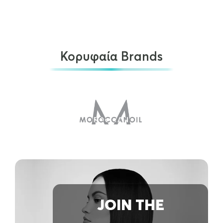
Κορυφαία Brands
Depot 313 medium hold gel 200ml
€
19.00
ΠΡΟΣΘΉΚΗ ΣΤΟ ΚΑΛΆΘΙ
JOIN THE