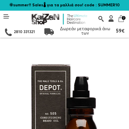
🌞summer!! Sales🌡️ για τα μαλλιά σου! code : SUMMER10
0
Δωρεάν μεταφορικά άνω
59€
2810 331321
των