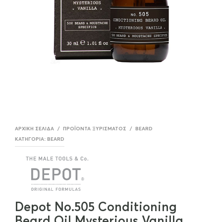
ΑΡΧΙΚΉ ΣΕΛΊΔΑ
/
ΠΡΟΪΌΝΤΑ ΞΥΡΙΣΜΑΤΟΣ
/
BEARD
ΚΑΤΗΓΟΡΊΑ:
BEARD
Depot No.505 Conditioning
Beard Oil Mysterious Vanilla